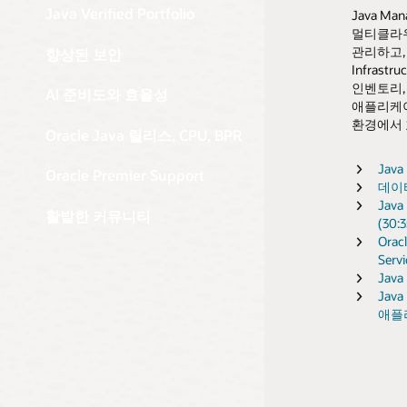
Java Verified Portfolio
Java Ma
Subscr
멀티클라우
개선 조치
지원되는
Orac
Open
관리하고, 
유지함과 
향상된 보안
신뢰할 
사례
Infras
해결, 실
예측 
타사 
Java
인벤토리,
Java를
AI 준비도와 효율성
오래 
온디
BPR
분기별 
Java
애플리케이
Java를
환경에서
코드 변경
설명
허용적
반복 사
개발자 허
Oracle Java 릴리스, CPU, BPR
다운
플릿 
최신 
릴리
광범위
My O
릴리스,
Java
감지로
Oracle Premier Support
블로
AI 서
블로
Java
정책,
Oracl
데이
파악합
Jav
Jav
타사 
기준을
블로
업데이
광범위
Orac
활발한 커뮤니티
(30:3
인사이
Vect
문제 해
구독 
learn
Orac
평가합
Servi
Crypto
AI 지
대규모
Java
취약하
Orac
My O
전 세
Jav
않는 
중요 
Cus
애플
일으키
지정합
dev.j
Oracle
ops.j
ops.j
Insid
요구사
사전 
learn
강력한