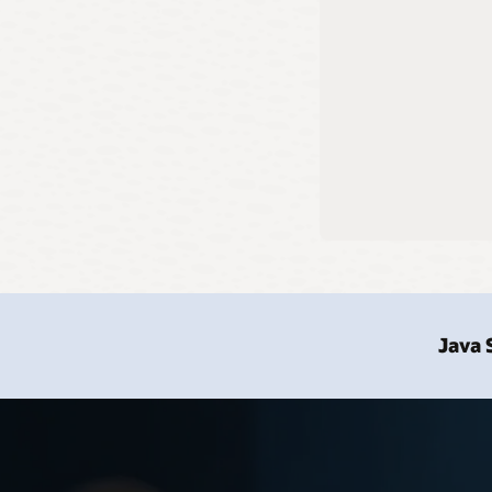
Ope
지원되는
대해 
Java
분기별
Oracl
Jav