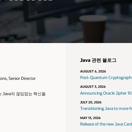
Java 관련 블로그
AUGUST 6, 2026
Post-Quantum Cryptography
ns, Senior Director
AUGUST 3, 2026
Announcing Oracle Jipher 10
는 Java의 끊임없는 혁신을
JULY 20, 2026
Transitioning Java to more f
MAY 13, 2026
Release of the new Java Car