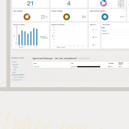
 Oracle JDK 업데이트 활용.
cle Java.
CPU.
.
참여, 지원.
 업데이트에 액세스할 수 있습니다.
제공.
빠른 픽스 제공.
드.
튜닝.
스 주기.
er Support 및 트리아지.
발자를 위한 허브