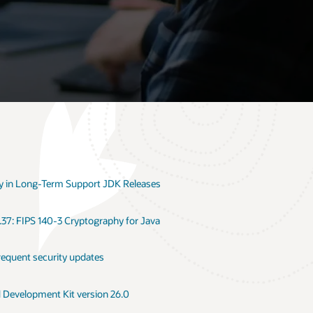
 in Long-Term Support JDK Releases
.37: FIPS 140-3 Cryptography for Java
requent security updates
d Development Kit version 26.0