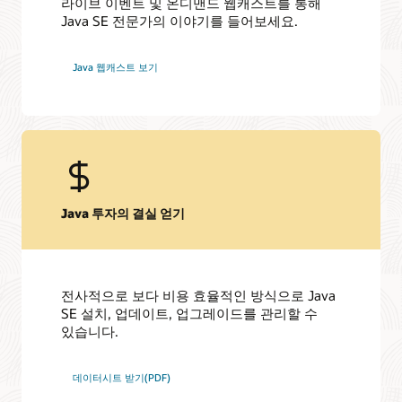
라이브 이벤트 및 온디맨드 웹캐스트를 통해
Java SE 전문가의 이야기를 들어보세요.
Oracle 지원 정책 및 관행
기술 문서 및 리소스
Customer Success Manager에게 문의하기
Java 웹캐스트 보기
ops.java
Java 다운로드하기
Java SE Universal Subscription 데이터시트(PDF)
Java SE Universal Subscription 설명서
Java Verified Portfolio
다운로드하기(Java 등)
Java SE Universal Subscription FAQ
Oracle JDK 다운로드
ops.java
Java 투자의 결실 얻기
Java Verified Portfolio 에셋 다운로드
소비자용 Java
기타 Java SE 제품
개발자용 Java
전사적으로 보다 비용 효율적인 방식으로 Java
향상된 유연성을 제공하고자 Oracle Java SE Advanced, Java
SE 설치, 업데이트, 업그레이드를 관리할 수
SE Advanced Desktop, Java SE Suite, Java SE Subscription,
Java SE Desktop Subscription 제품들이 Java SE Universal
있습니다.
Subscription으로 일괄 전환되었습니다. 해당하는 제품을
팔로우하기
보유하거나, Oracle 제품과 함께 Oracle Java SE를 사용하는
고객은 계속해서 기존과 동일한 지원과 업데이트를 받을 수
데이터시트 받기(PDF)
Java YouTube 채널
있습니다. 상용 Java SE 라이선스 및 지원을 필요로 하는 신규
X에서 @java 팔로우하기