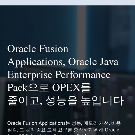
예측 가능한 주기에 따라 취약성과 안정성 문제를
Performance Pack 소개
OpenJDK, 표준 리더십, 개발자 교육, 이벤트 같은
코드 변경 없이 Java 8 성능을 향상시키는 Enterprise
타사 라이브러리와 런타임을 포함한 전체 Java
Oracle Jipher는 FIPS 140
포트폴리오 전반에서 문제
해결하는 데 도움이 되는 분기별 CPU.
Java Verified Portfolio 지원 구성요소는 다음과
광범위한 리소스를 활용해 보세요.
Performance Pack.
포트폴리오에 대한 트리아지 지원.
요구사항 해결을 지원하며,
해결 속도를 높일 수
같습니다.
BPR이 분기별 업데이트 사이에 발생하는 대상 고객
사전 구성된 공급자를 통해
있습니다.
최신 AI 프레임워크와 툴링을 구동하는 최신 JDK
분기별 업데이트 사이의 긴급 이슈에 대해 Bundled
이슈에 대한 긴급 수정 사항 제공.
강력한 암호화를
성능 및 사용량 분석으로
OpenJDK 리더십과 플랫폼 발전을 위한 지속적인 투자.
JavaFX
도입을 위한 마이그레이션 가이드.
Patch Releases(BPR)로 더 빠른 픽스 제공.
간소화합니다.
위험 개선 조치와 표준화의
허용적 라이선스 기간 이후에도 구버전 JDK의 프로덕션
Java의 미래를 이끌어나가는 Java Community
지원되는 구버전 Oracle
우선순위를 정할 수
Helidon
AI 서비스의 처리량을 개선하고, 지연 시간을 줄이기
반복 사고를 방지하는 데 도움이 되는 가이드, 모범
사용 및 업데이트 지속.
Process(JCP) 같은 표준 리더십, 참여, 지원.
JDK에 대해 테스트된
있습니다.
위한 JVM 성능 인사이트와 튜닝.
사례, 근본 원인 분석.
Visual Studio Code용 Java Platform Extension
업데이트와 분기별 CPU에
광범위한 플랫폼 적용 범위와 엄격한 테스트로 안정성
JavaOne을 비롯한 글로벌 개발자 프로그램과 이벤트.
Oracle Fusion
기준을 표준화하고, 운영 부담을 줄이기 위한 통합 플릿
My Oracle Support를 통해 테스트된 업데이트 및
보장.
관리.
패치에 직접 액세스.
개발자 허브 및 콘텐츠: dev.java, inside.java, 블로그,
Oracle Jipher 다운로드
ops.java 방문하기
Java Management Service를 통한 중앙화된 다운로드
뉴스레터 등.
Applications, Oracle Java
Vector API, FFM 등 새로운 Java 기능의 도입을 계획할
정책, 감사, 컴플라이언스 요구사항에 부합하는
및 정책 제어 배포.
수 있는 예측 가능한 릴리스 주기.
업데이트 지원.
릴리스, 팁, 강연을 제공하는 공식 Java 소셜 채널과
업데이트 상태와 버전 거버넌스를 추적하는 감사 대응
Java YouTube 채널.
Enterprise Performance
AI 지원 서비스의 안정성과 복원력을 유지하는 데
광범위한 회귀 테스트가 뒷받침하는 폭넓은 플랫폼
보고.
도움이 되는 연중무휴 24시간 Premier Support 및
적용 범위.
Oracle University: 역할 기반 Java 교육과 업계 공인
트리아지.
문제 해결 속도를 높이는 Premier Support와 트리아지.
인증.
Pack으로 OPEX를
구독 가치를 극대화하는 선택적 성공 프로그램과
워크숍.
Oracle Academy: 전 세계 교육자와 학생을 위한 무료
Oracle Java SE 지원 로드맵
학술 리소스.
줄이고, 성능을 높입니다
My Oracle Support 액세스
중요 패치 업데이트, 보안 경보, 게시판
learn.java: AP Computer Science 커리큘럼 지원을
포함한 단계별 학습 경로.
Customer Success Manager에게 문의하기
ops.java 방문하기
대규모 Java 품질을 뒷받침하는 광범위한 테스트
ops.java 방문하기
인프라와 엔지니어링 리소스.
Oracle Fusion Applications는 성능, 메모리 개선, 비용
절감, 그 밖의 중요 고객 요구를 충족하기 위해 Oracle
전 세계 기업, 오픈 소스 프로젝트, 사용자 그룹과
함께하는 협력 에코시스템.