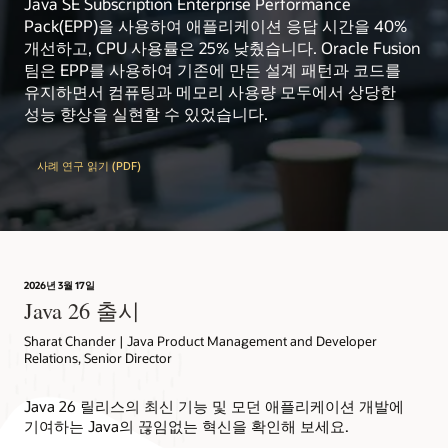
Java SE Subscription Enterprise Performance
Pack(EPP)을 사용하여 애플리케이션 응답 시간을 40%
dev.java
: 전문가가 제공하는 수백 개의 튜토리얼,
개선하고, CPU 사용률은 25% 낮췄습니다. Oracle Fusion
뉴스, 동영상을 갖춘 Java 개발자를 위한 허브
팀은 EPP를 사용하여 기존에 만든 설계 패턴과 코드를
Inside Java
: Oracle Java 팀 구성원이 전하는 뉴스와
유지하면서 컴퓨팅과 메모리 사용량 모두에서 상당한
관점
성능 향상을 실현할 수 있었습니다.
learn.java
: Java 초보자, 학생, 교사를 위한 허브
OpenJDK
: Java Platform, Standard Edition, 관련
사례 연구 읽기 (PDF)
프로젝트의 오픈 소스 구현을 위해 협업하는 장소
Java Community Process(JCP)
: Java 기술의 표준
기술 사양을 개발하는 메커니즘
2026년 3월 17일
Java 26 출시
Sharat Chander | Java Product Management and Developer
Relations, Senior Director
Java 26 릴리스의 최신 기능 및 모던 애플리케이션 개발에
기여하는 Java의 끊임없는 혁신을 확인해 보세요.