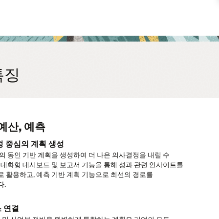
 특징
 예산, 예측
오 모델링을 통한 다양한 준비
재무제표에 대한 계획 수립
현금 예측
계획을 통해 최고의 인재 유지
s Planning을 활용한 수익 목표 달성
자산 비용 계획
트의 재무 측면에 대한 이해
비즈니스 계획 및 실행(IBPX)
을 통해 재무가 데이터 중심이 되도록
정 중심의 계획 생성
재무 인텔리전스 적용
획 최적화
 현금 관리
용에 대한 계획 수립
위한 할당량 최적화
자의 전체 수명 주기 추적
로젝트 유형 모델링
행, 재무, 운영을 하나로 연결
의 동인 기반 계획을 생성하여 더 나은 의사결정을 내릴 수
리전스 및 기타 강력한 내장 기능을 활용하여 다양한
즈니스와 관련된 특정 동인과 관련된 차원을 추가함으로써
금, 미지급금, 급여, 세금, 외부 은행 데이터 등 모든 관련
할 수 있는 동인 기반 계획을 사용하여 비즈니스에 적합하도록
I에 기반한 예측적 계획 수립, 유연한 모델링, 분석 등의 기능을
임대 자산에 대한 현금 흐름 및 자금 조달 계획을 생성합니다.
 가능한 드라이버를 사용하여 단기 및 장기 프로젝트 관련
AI, 및 설명적 분석으로 계획을 실행하고 활동을 모니터링하여
데이터 과학과 머신 러닝을 적용하여 재무 전문가가 더 많은
 대화형 대시보드 및 보고서 기능을 통해 성과 관련 인사이트를
 신속하게 모델링함으로써 변화를 신속하게 처리합니다.
매 및 총 마진을 정확하게 계획할 수 있습니다.
트림의 수집을 자동화합니다. 기업의 현금 포지션에 대한
무 코드 또는 세부 수준으로 보상 관련 비용을 계획합니다.
 및 영업 지역 범위를 최적화해 주는 데이터 기반 할당량
고정 자산을 계획하고 자산의 수명 중 감가상각 및 상각에 바로
합니다. 여기에는 IT, R&D, 마케팅 캠페인, 계약 기반
은 이벤트를 감지합니다. 비즈니스 목표를 유지하거나
기반으로 비즈니스의 핵심 영역에 영향을 주고, 잠재적 기회를
 활용하고, 예측 기반 계획 기능으로 최선의 경로를
 신뢰도 높은 단일 뷰를 확보할 수 있습니다.
립할 수 있습니다.
 있는 계산의 이점을 활용할 수 있습니다.
또는 건축, 엔지니어링, 전문 서비스와 같은 복잡한 프로젝트
위해 대안적 조치를 시뮬레이션하고 평가합니다.
용할 수 있도록 지원합니다.
다.
업 전반의 프로젝트 등이 포함됩니다.
 Carlo 시뮬레이션으로 의사결정 지원
용에 대한 계획 수립
HR의 연계
름 최적화
기반 주요 고객 계획
련 비용 계획 수립
정 지연 시간 감소
획 수립을 통해 의사 결정 개선
 시뮬레이션을 통해 다양한 시나리오별 가능성을 파악하고,
된 모범사례 비용 동인을 사용하여 모든 비용을 계획합니다.
표에 따라 실행하는 데 필요한 인력을 구축합니다. Oracle
 연결
프로젝트 비용 및 매출 계획 수립
한 결정을 내릴 수 있습니다.
된 통합을 통해 인력 및 자본 계획의 비용을 포함합니다.
리즘을 활용하여 일일 또는 주간 현금 예측을 자동으로
CM(Human Capital Management)과의 사전 구축된 통합 및
반 영업 및 프로모션 계획 기능을 활용하여 보다 정확한 주요
보험 등의 자산 관련 비용을 간편하게 모델링합니다. 폐기, 이전
획 및 실행 세부 정보를 활용하여 부정적인 추세에 더 빠르고
운영 데이터에서 패턴을 식별하고 활용하여 정확도를