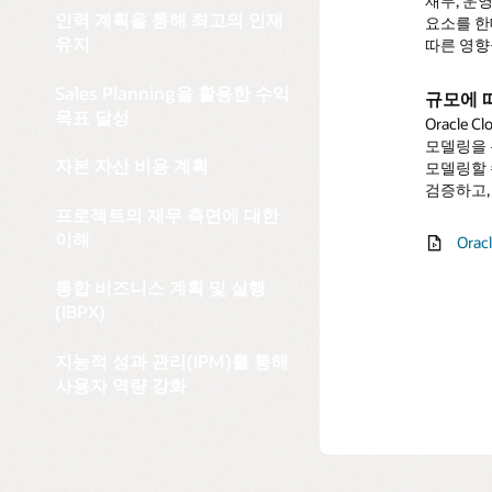
재무, 운
생성하고 
기타 타사
고객 계획
및 개선과
프로젝트가
효과적으로
개선합니다
인력 계획을 통해 최고의 인재
요소를 한
개선할 수
가능합니
촉진하고, 
및 예상 
반영하여 
계획과 
대차대조
유지
따른 영향
예측 업데
무형 자
전체 프
운영 계획
대차대조표
마법사 
고급 판
프로젝트
데이터 
전반에 걸
상황을 파
상각, 현
단일 데이
Sales Planning을 활용한 수익
규모에 
더욱 신
사용이 간
Collabo
계획을 수
사전 구축
계획을 개
내장된 A
목표 달성
Oracle
예측 기반 현
직원 비용
데이터를 
추적합니다
모니터링함
자본 구
현금 흐
모델링을 통
가능케 합
정확한 주
활용합니
수 있습니
자본 비
솔루
다양한 자
단기, 중
자본 자산 비용 계획
모델링할 
이해관계자
사용자는 
인력 
미칠 영향
운영에서 
자산 요약
검증하고,
시정 조치
Ven
개요:
분석을 가
Orac
프로젝트의 재무 측면에 대한
인사
대차대조표
(PDF
Orac
시나
재무 
이해
Ora
예측 
인사이
Ora
Ora
자본 
통합 비즈니스 계획 및 실행
Ora
(IBPX)
지능적 성과 관리(IPM)를 통해
사용자 역량 강화