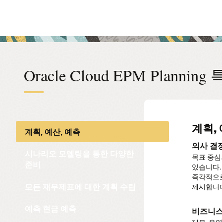
Oracle Cloud EPM Planning
계획,
시나리
모든 
예측 
인력 
Sale
자본 
프로젝
통합 
IPM
계획, 예산, 예측
지원
의사 결
정교한 
매출 계
자동화된
보상 비
성공을 
자본 투
모든 프
계획, 실
시나리오 모델링을 통한 다양한
목표 중심
재무 인텔
기업의 비
현금, 미수
바로 사용
강력한 A
투자 및 
즉시 사용
IoT, 
IPM은 
준비
있습니다.
시나리오를
매출, 판
데이터 스
직원, 직
통해 시장
또한 새 
비용을 계획
예기치 않
데이터를 
즉각적으로
포괄적이고
계획을 수
사용할 수
프로젝트 
개선하기 
최대한 활
모든 재무제표에 대한 계획 수립
제시합니
지향적 산
Monte
모든 비
재무와 
현금 흐
데이터 
자산 관
의사 결
예측 계
몬테카를로
사전 구축
전략적 목
예측 현금 예측
비즈니스
상세한 
보다 정확
사전 구축
예측 알고
Cloud H
데이터 기
복구 및 
실시간 계
재무 및 