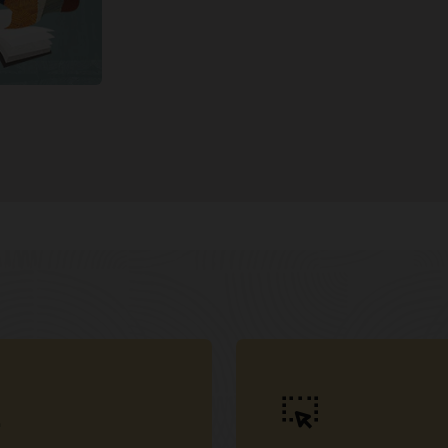
 Oracle
선스(PUEL)에
Oracle Linux에 VirtualBox 6.1 게스트
lBox 설치하기
이선스가 부여된
추가(Linux VM) 설치(5:59)
Oracle Linux에서 VirtualBox VM을
irtualBox
KVM으로 변환 및 배포(9:27)
rise—상용
 및 지원 포함