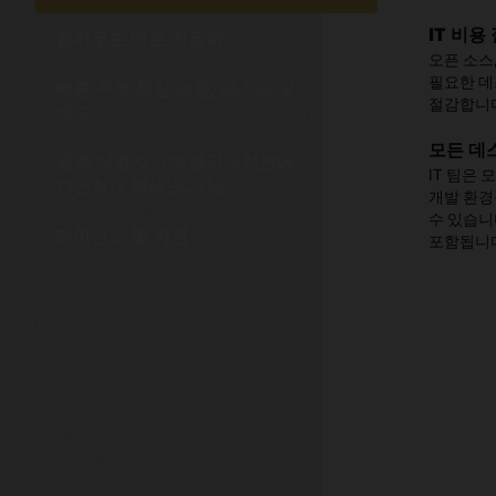
액세스
쉽고 빠
테스트 
IT 비용
기본 패
클라우드 배포 자동화
Virtual
소프트웨어
제한된 
오픈 소스
GPL v
소프트웨
플랫폼 및
Virtua
필요한 데
비롯한 Or
빠른 추적 품질 보증, 테스트 및
릴리스를 
리소스를 
제한 애플
절감합니
애플리케이
데모
배포하도록
집합에 대
손쉬운 Or
고객 지
- 크로스
모든 데
원격 작업자가 애플리케이션에
- 가상 
내장된 G
지원 팀은
IT 팀은
안전하게 액세스 가능
- 최대 32
형식으로 가
신속하게 
안전하고
개발 환경
- OVF 
Infras
수 있습니다
Virtua
라이선스 및 지원
업로드하거
포함됩니
원격 연결
새로운 
확장팩
저장할 수
IT 팀은 
Virtual
재설계하는
Vag
응용 프로
부여된 확
액세스를 
많은 워크
단일 장
웹캐
영업 팀은
- 가상 U
패키지 환
- Virt
분석 
시연할 수
- 호스트 
- Intel 
- 디스크
개요 
- Oracle 