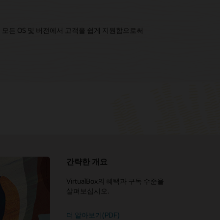
하여 모든 OS 및 버전에서 고객을 쉽게 지원함으로써
간략한 개요
Linux에서
Oracle Linux에 VirtualBox 6.1 설치(5:47)
lBox 6.1을 사용하여
Oracle Linux에 VirtualBox 6.1 확장팩
VM 게스트
에 따라
rtualBox를
VirtualBox의 혜택과 구독 수준을
Oracle Linux Vagrant Boxes
비즈니스 크리티컬 애플리케이션으로
설치(4:31)
5:53)
가 부여된 기본
이유(PDF)
살펴보십시오.
안전하고 빠른 원격 작업
Vagrant 프로젝트
Oracle Linux에서 VirtualBox 6.1을
loud
d® 보고서,
안정적인 Oracle Database DevOps 구축
사용하여 Linux VM 만들기(10:08)
Oracle 오픈 소스 툴
더 알아보기(PDF)
ucture(OCI)
lBox 개인 용도 및
lBox 리더십 인정