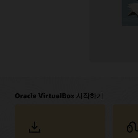
인스턴스에
평가 라이
지원 및 서비스
Virtua
따라 라
(12:08)
확장팩
관련 콘텐츠
Oracle V
Enterp
라이선스
Oracle VirtualBox 시작하기