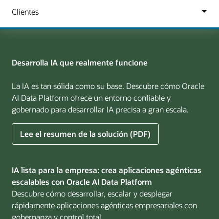
Desarrolla IA que realmente funcione
La IA es tan sólida como su base. Descubre cómo Oracle
AI Data Platform ofrece un entorno confiable y
gobernado para desarrollar IA precisa a gran escala.
sobre
Lee el resumen de la solución (PDF)
Build
AI
That
IA lista para la empresa: crea aplicaciones agénticas
Works
escalables con Oracle AI Data Platform
for
Descubre cómo desarrollar, escalar y desplegar
Business
rápidamente aplicaciones agénticas empresariales con
gobernanza y control total.