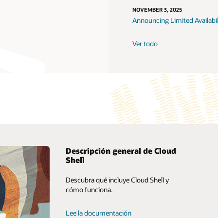
NOVEMBER 3, 2025
Announcing Limited Availabi
Ver todo
Descripción general de Cloud
Shell
Oracle Consulting
Descubra qué incluye Cloud Shell y
Servicios avanzados a clientes
cómo funciona.
Comienza ahora
Oracle Soar: servicios de migración a la
nube
Lee la documentación