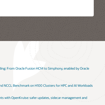
ng: From Oracle Fusion HCM to Simphony, enabled by Oracle
 and NCCL Benchmark on H100 Clusters for HPC and AI Workloads
s with OpenKruise: safer updates, sidecar management and