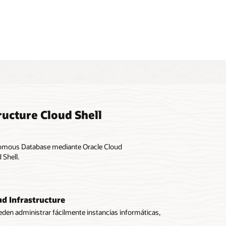
r: Despliegue de un cluster de Oracle Container Engine for
netes con Oracle Cloud Shell
ructure Cloud Shell
nomous Database mediante Oracle Cloud
 Shell.
ud Infrastructure
ueden administrar fácilmente instancias informáticas,