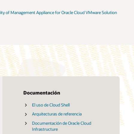
lity of Management Appliance for Oracle Cloud VMware Solution
Documentación
El uso de Cloud Shell
Recursos de My Oracle Support
Accenture
Arquitecturas de referencia
Políticas y prácticas de soporte
Capgemini
Documentación de Oracle Cloud
Acuerdo de nivel de servicio
Cognizant
Infrastructure
Cuadro de mando del estado del servicio
DXC