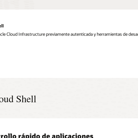
ll
cle Cloud Infrastructure previamente autenticada y herramientas de desar
oud Shell
rollo rápido de aplicaciones
 acceso
acción rápida con servicios en la