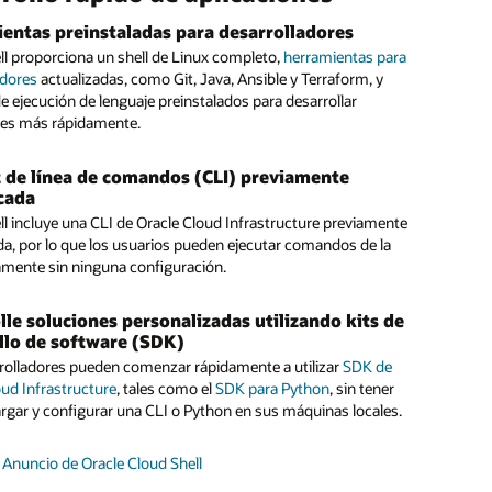
entas preinstaladas para desarrolladores
ble en la Oracle Cloud Console
ll proporciona un shell de Linux completo,
ll está disponible para todos los usuarios de Oracle Cloud
herramientas para
tre los recursos de Oracle Cloud Infrastructure
e la CLI
adores
ture a través de la interfaz de usuario de la consola Oracle
actualizadas, como Git, Java, Ansible y Terraform, y
e ejecución de lenguaje preinstalados para desarrollar
ll proporciona todas las herramientas para comenzar de
nes más rápidamente.
 como la CLI de Oracle Cloud Infrastructure. Visite los
ios prácticos de Oracle Cloud Infrastructure
para obtener
os persistentes de Cloud Shell
ones.
z de línea de comandos (CLI) previamente
ll cuenta con
5 GB de almacenamiento persistente
para que
cada
ios puedan guardar su trabajo entre sesiones y volver
ll incluye una CLI de Oracle Cloud Infrastructure previamente
a un clúster de Oracle Container Engine for
e a los proyectos en curso.
tes con Cloud Shell
da, por lo que los usuarios pueden ejecutar comandos de la
amente sin ninguna configuración.
n
laboratorio práctico
, los ingenieros y desarrolladores de
eden implementar un clúster de Container Engine for
ll es de uso gratuito dentro de los
límites de tenencia
s, conectarse a él y ejecutar una aplicación de muestra, todo
lle soluciones personalizadas utilizando kits de
s
.
Cloud Shell.
llo de software (SDK)
rolladores pueden comenzar rápidamente a utilizar
SDK de
mentación de Cloud Shell
oud Infrastructure
, tales como el
SDK para Python
, sin tener
ción con Oracle Functions
rgar y configurar una CLI o Python en sus máquinas locales.
e, configure y pruebe
Oracle Functions
en Cloud Shell en
n instalar y configurar Docker, la CLI de Fn o la CLI de Oracle
rastructure.
 Anuncio de Oracle Cloud Shell