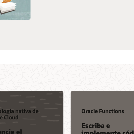
logía nativa de
Oracle Functions
e Cloud
Escriba e
ncie el
implemente cód