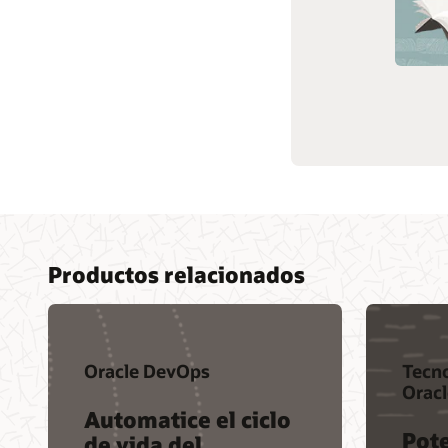
Servicios y partners
Productos relacionados
Oracle DevOps
Tecno
Oracl
Automatice el ciclo
Pote
de vida del