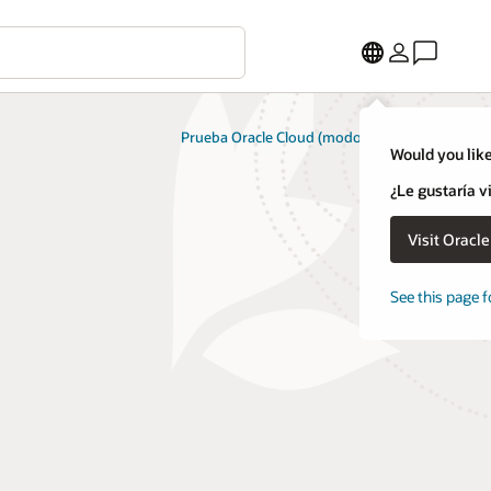
Prueba Oracle Cloud (modo gratuito)
Would you like
¿Le gustaría v
Visit Oracl
See this page f