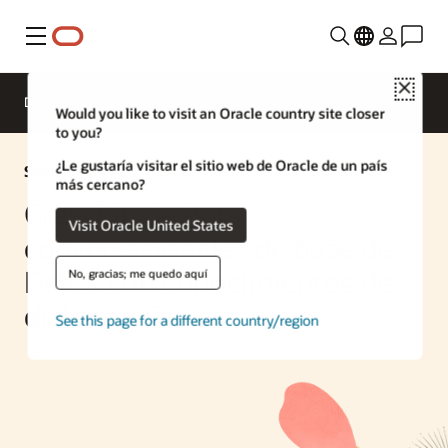
Menú
Close
Descripción general
Enterprise AI
Would you like to visit an Oracle country site closer
to you?
¿Le gustaría visitar el sitio web de Oracle de un país
Solución de IA
más cercano?
Creación de bots
Visit Oracle United States
conversacionales de base de
Datos con conocimientos de
No, gracias; me quedo aquí
diálogo SQL
See this page for a different country/region