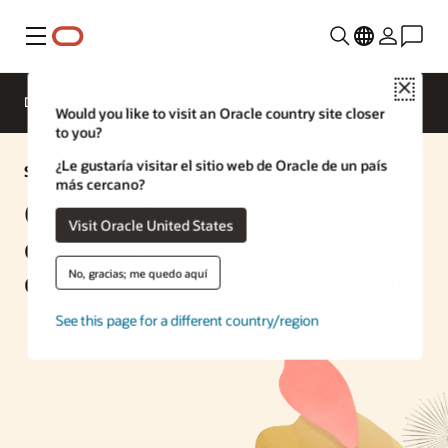
Menú
Close
Descripción general
Enterprise AI
Would you like to visit an Oracle country site closer
to you?
¿Le gustaría visitar el sitio web de Oracle de un país
Solución de IA
más cercano?
Cree una herramienta de
Visit Oracle United States
compras basada en GenAI con
consultas en lenguaje natural
No, gracias; me quedo aquí
See this page for a different country/region