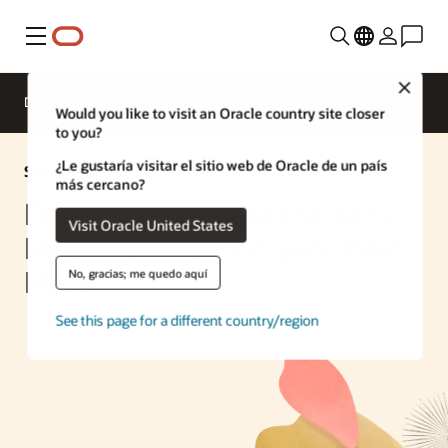
Menú
Close
Descripción general
Enterprise AI
Would you like to visit an Oracle country site closer
to you?
¿Le gustaría visitar el sitio web de Oracle de un país
Solución de IA
más cercano?
Despliegue de LLM con GPU
Visit Oracle United States
NVIDIA en OCI Compute Bare
Metal
No, gracias; me quedo aquí
See this page for a different country/region