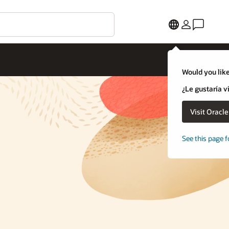
Would you like
¿Le gustaría v
Visit Oracl
See this page f