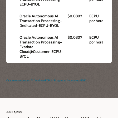
ECPU–BYOL
Oracle Autonomous AI
$0.0807
ECPU
Transaction Processing–
por hora
Dedicated–ECPU–BYOL
Oracle Autonomous AI
$0.0807
ECPU
Transaction Processing–
por hora
Exadata
Cloud@Customer–ECPU–
BYOL
Oracle Autonomous AI Database ECPU – Preguntas frecuentes (PDF)
JUNE 3, 2025