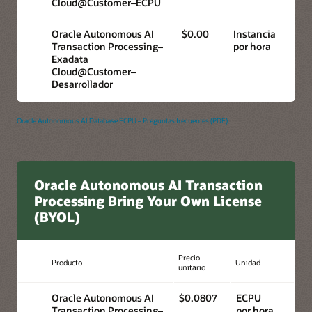
Cloud@Customer–ECPU
Oracle Autonomous AI
$0.00
Instancia
Transaction Processing–
por hora
Exadata
Cloud@Customer–
Desarrollador
Oracle Autonomous AI Database ECPU – Preguntas frecuentes (PDF)
Oracle Autonomous AI Transaction
Processing Bring Your Own License
(BYOL)
Precio
Producto
Unidad
unitario
Oracle Autonomous AI
$0.0807
ECPU
Transaction Processing–
por hora