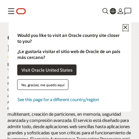
Menú
Close
Oracle Autonomous Transaction
Would you like to visit an Oracle country site closer
to you?
Processing
¿Le gustaría visitar el sitio web de Oracle de un país
más cercano?
El servicio de base de datos en la nube Oracle Autonomous
Visit Oracle United States
Transaction Processing elimina la complejidad que conllevan la
administración y protección de bases de datos de alto
rendimiento. El servicio automatiza el aprovisionamiento, la
No, gracias; me quedo aquí
configuración, el ajuste, el escalamiento, la aplicación de
actualizaciones, el cifrado y la reparación de bases de datos.
See this page for a different country/region
Además, el servicio incluye todas las opciones avanzadas de base
de datos de Oracle, como clústeres de aplicaciones reales (RAC),
multitenant, creación de particiones, en memoria, seguridad
avanzada y compresión avanzada. El servicio está diseñado para
admitir todo, desde aplicaciones web sencillas hasta aplicaciones
grandes y sofisticadas que son críticas para el funcionamiento de
la empresa. El servicio Autonomous Transaction Processing está