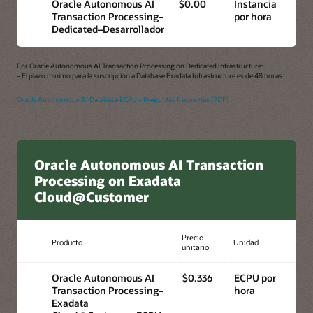
Oracle Autonomous AI
$0.00
Instancia
Transaction Processing–
por hora
Dedicated–Desarrollador
For Oracle Autonomous AI Transaction Processing on Dedicated Infrastructure:
– El plazo mínimo para la suscripción a Database Exadata Infrastructure es de 48 horas
Oracle Autonomous AI Database ECPU – Preguntas frecuentes (PDF)
Oracle Autonomous AI Transaction
Processing on Exadata
Cloud@Customer
Precio
Producto
Unidad
unitario
Oracle Autonomous AI
$0.336
ECPU por
Transaction Processing–
hora
Exadata