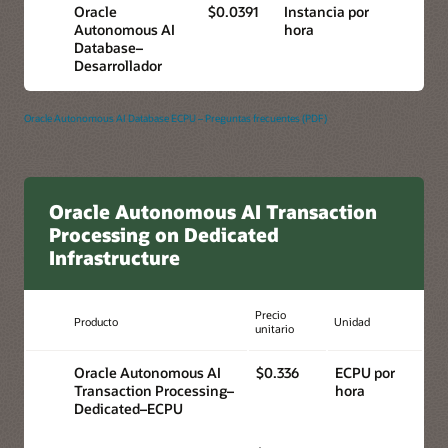
Oracle
$0.0391
Instancia por
Autonomous AI
hora
Database–
Desarrollador
Oracle Autonomous AI Database ECPU – Preguntas frecuentes (PDF)
Oracle Autonomous AI Transaction
Processing on Dedicated
Infrastructure
Precio
Producto
Unidad
unitario
Oracle Autonomous AI
$0.336
ECPU por
Transaction Processing–
hora
Dedicated–ECPU