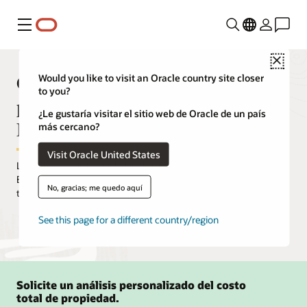
Menú
Close
Comparación del costo total de
Would you like to visit an Oracle country site closer
to you?
propiedad entre Oracle Standard
¿Le gustaría visitar el sitio web de Oracle de un país
Edition y Autonomous Database
más cercano?
Visit Oracle United States
Los clientes que se trasladan de Oracle Database Standard
Edition local pueden esperar una reducción significativa del costo
No, gracias; me quedo aquí
total de propiedad.
See this page for a different country/region
Solicite un análisis personalizado del costo
total de propiedad.