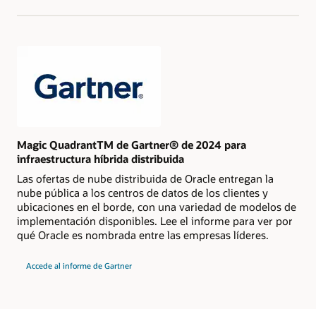
2024
para
Servicios
Estratégicos
de
Plataforma
en
la
Nube
Magic QuadrantTM de Gartner® de 2024 para
infraestructura híbrida distribuida
Las ofertas de nube distribuida de Oracle entregan la
nube pública a los centros de datos de los clientes y
ubicaciones en el borde, con una variedad de modelos de
implementación disponibles. Lee el informe para ver por
qué Oracle es nombrada entre las empresas líderes.
del
Accede al informe de Gartner
Gartner
Magic
Quadrant
de
2024
para