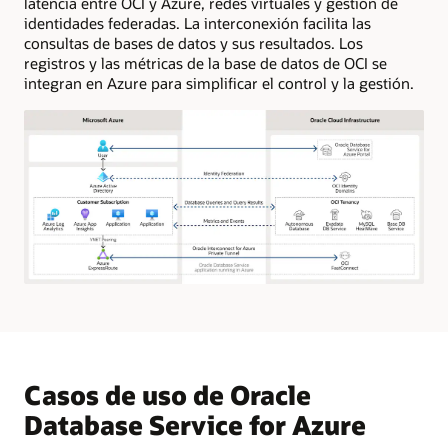
latencia entre OCI y Azure, redes virtuales y gestión de
identidades federadas. La interconexión facilita las
consultas de bases de datos y sus resultados. Los
registros y las métricas de la base de datos de OCI se
integran en Azure para simplificar el control y la gestión.
En
el
diagrama
se
muestra
a
Casos de uso de Oracle
Microsoft
Azure
Database Service for Azure
a
la