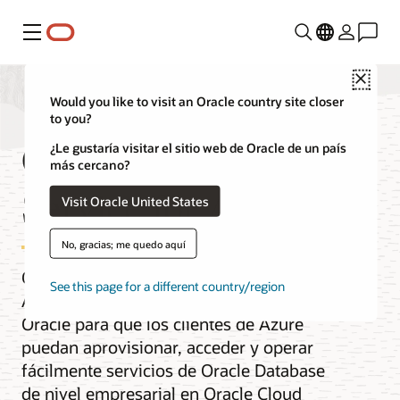
Menú
Close
Would you like to visit an Oracle country site closer
to you?
Oracle Database
¿Le gustaría visitar el sitio web de Oracle de un país
más cercano?
Service for Azure
Visit Oracle United States
No, gracias; me quedo aquí
Oracle Database Service for Microsoft
See this page for a different country/region
Azure es un servicio gestionado por
Oracle para que los clientes de Azure
puedan aprovisionar, acceder y operar
fácilmente servicios de Oracle Database
de nivel empresarial en Oracle Cloud