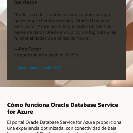
los datos
"Poder acceder a datos en varias nubes es algo
que siempre hemos deseado. Oracle Database
Service for Azure permitiría a FedEx utilizar sus
bases de datos Oracle en OCI, con el big data y las
funcionalidades de análisis de Azure".
—Rob Carter
vicepresidente ejecutivo, FedEx
Mira el video de FedEx (1:35)
Cómo funciona Oracle Database Service
for Azure
El portal Oracle Database Service for Azure proporciona
una experiencia optimizada, con conectividad de baja