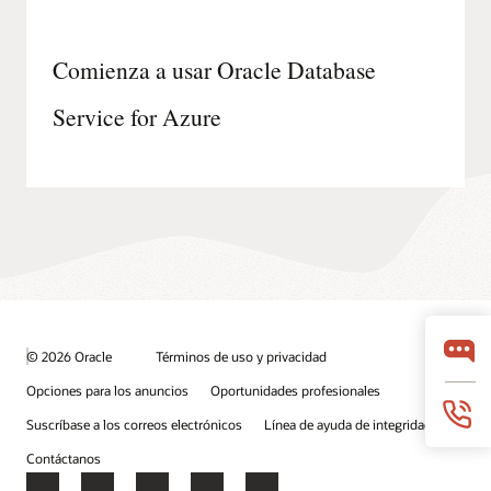
ExpressRoute.
La
sección
de
Comienza a usar Oracle Database
Oracle
incluye
iconos
Service for Azure
para
Oracle
Database
Service
for
Azure,
servicios
de
identidad
de
OCI,
Exadata
Database
Service,
Autonomous
© 2026 Oracle
Términos de uso y privacidad
Database,
Base
Opciones para los anuncios
Oportunidades profesionales
Database
Service
Suscríbase a los correos electrónicos
Línea de ayuda de integridad
y
OCI
Contáctanos
FastConnect.
El