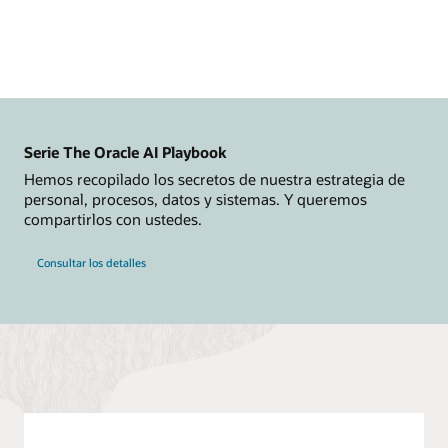
izquierda
y
a
Oracle
Cloud
Infrastructure
a
la
derecha.
La
Serie The Oracle AI Playbook
sección
de
Hemos recopilado los secretos de nuestra estrategia de
Azure
personal, procesos, datos y sistemas. Y queremos
incluye
iconos
compartirlos con ustedes.
para
un
usuario,
Consultar los detalles
Azure
Active
Directory,
Azure
Log
Analytics,
Azure
App
Insights,
aplicaciones
y
Azure