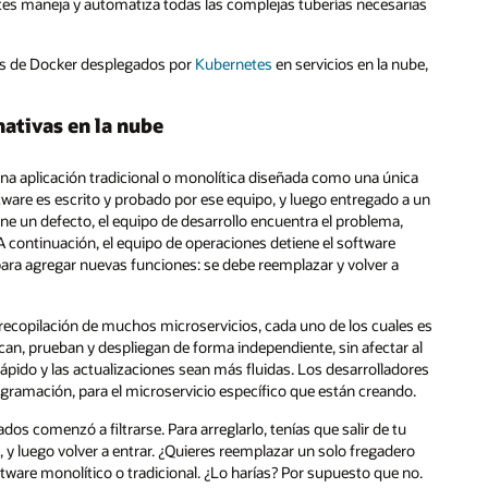
netes maneja y automatiza todas las complejas tuberías necesarias
es de Docker desplegados por
Kubernetes
en servicios en la nube,
.
nativas en la nube
una aplicación tradicional o monolítica diseñada como una única
tware es escrito y probado por ese equipo, y luego entregado a un
ene un defecto, el equipo de desarrollo encuentra el problema,
 A continuación, el equipo de operaciones detiene el software
o para agregar nuevas funciones: se debe reemplazar y volver a
a recopilación de muchos microservicios, cada uno de los cuales es
can, prueban y despliegan de forma independiente, sin afectar al
rápido y las actualizaciones sean más fluidas. Los desarrolladores
ogramación, para el microservicio específico que están creando.
ados comenzó a filtrarse. Para arreglarlo, tenías que salir de tu
 y luego volver a entrar. ¿Quieres reemplazar un solo fregadero
ftware monolítico o tradicional. ¿Lo harías? Por supuesto que no.