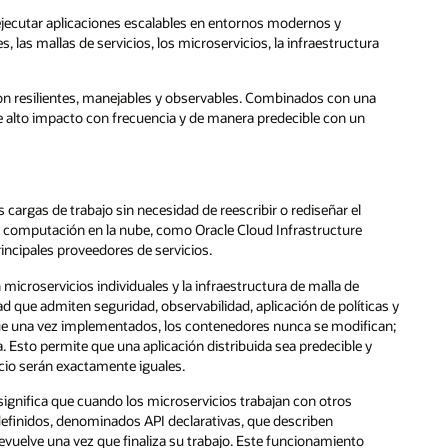
 ejecutar aplicaciones escalables en entornos modernos y
las mallas de servicios, los microservicios, la infraestructura
n resilientes, manejables y observables. Combinados con una
e alto impacto con frecuencia y de manera predecible con un
argas de trabajo sin necesidad de reescribir o rediseñar el
e computación en la nube, como Oracle Cloud Infrastructure
rincipales proveedores de servicios.
microservicios individuales y la infraestructura de malla de
d que admiten seguridad, observabilidad, aplicación de políticas y
 que una vez implementados, los contenedores nunca se modifican;
sto permite que una aplicación distribuida sea predecible y
icio serán exactamente iguales.
ignifica que cuando los microservicios trabajan con otros
finidos, denominados API declarativas, que describen
evuelve una vez que finaliza su trabajo. Este funcionamiento