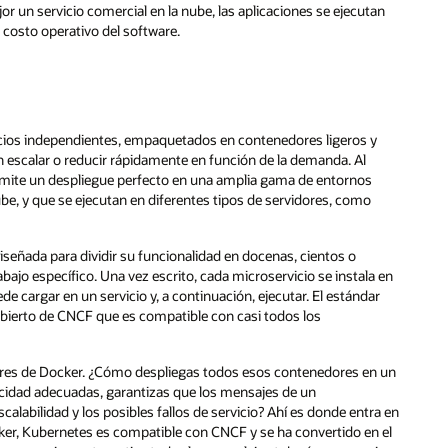
or un servicio comercial en la nube, las aplicaciones se ejecutan
 costo operativo del software.
icios independientes, empaquetados en contenedores ligeros y
escalar o reducir rápidamente en función de la demanda. Al
rmite un despliegue perfecto en una amplia gama de entornos
ube, y que se ejecutan en diferentes tipos de servidores, como
señada para dividir su funcionalidad en docenas, cientos o
bajo específico. Una vez escrito, cada microservicio se instala en
e cargar en un servicio y, a continuación, ejecutar. El estándar
abierto de CNCF que es compatible con casi todos los
ores de Docker. ¿Cómo despliegas todos esos contenedores en un
elocidad adecuadas, garantizas que los mensajes de un
calabilidad y los posibles fallos de servicio? Ahí es donde entra en
cker, Kubernetes es compatible con CNCF y se ha convertido en el