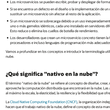
Los microservicios se pueden escribir, probar y desplegar de forma 
Si se encuentra un defecto en el diseño o la implementación de un m
sustituir un microservicio sin afectar al resto de la aplicación.
Si un microservicio se sobrecarga debido a un uso inesperadamente
uno o más gemelos idénticos, cada uno instalado en servidores dife
Esto reduce o elimina los cuellos de botella de rendimiento.
Los desarrolladores que crean un microservicio concreto tienen la fl
procesadores e incluso lenguajes de programación más adecuados p
Vamos a profundizar en los conceptos e introducir la terminología utili
nube.
¿Qué significa "nativo en la nube"?
El término "nativo de la nube" se refiere al concepto de diseñar, crear
aproveche la computación distribuida que encontrará en la nube. Las 
al máximo la escala, la elasticidad, la resiliencia y la flexibilidad que ofr
La
Cloud Native Computing Foundation (CNCF)
, la organización ind
hacen que el trabajo nativo de la nube, define el concepto de esta man