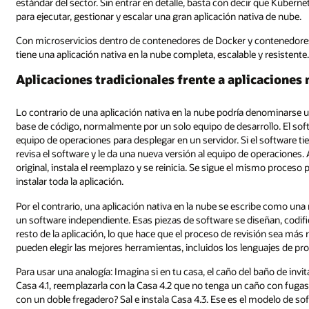
estándar del sector. Sin entrar en detalle, basta con decir que Kuber
para ejecutar, gestionar y escalar una gran aplicación nativa de nube.
Con microservicios dentro de contenedores de Docker y contenedor
tiene una aplicación nativa en la nube completa, escalable y resistente
Aplicaciones tradicionales frente a aplicaciones 
Lo contrario de una aplicación nativa en la nube podría denominarse 
base de código, normalmente por un solo equipo de desarrollo. El sof
equipo de operaciones para desplegar en un servidor. Si el software ti
revisa el software y le da una nueva versión al equipo de operaciones.
original, instala el reemplazo y se reinicia. Se sigue el mismo proces
instalar toda la aplicación.
Por el contrario, una aplicación nativa en la nube se escribe como un
un software independiente. Esas piezas de software se diseñan, codifi
resto de la aplicación, lo que hace que el proceso de revisión sea más 
pueden elegir las mejores herramientas, incluidos los lenguajes de pr
Para usar una analogía: Imagina si en tu casa, el caño del baño de invit
Casa 4.1, reemplazarla con la Casa 4.2 que no tenga un caño con fugas,
con un doble fregadero? Sal e instala Casa 4.3. Ese es el modelo de so