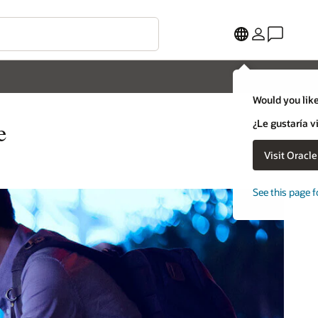
Would you like
¿Le gustaría v
e
Visit Oracl
See this page f