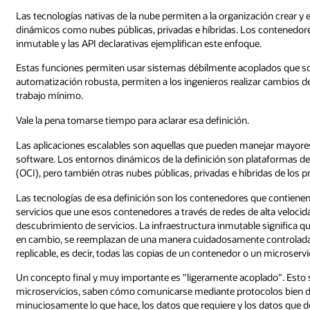
Las tecnologías nativas de la nube permiten a la organización crear y
dinámicos como nubes públicas, privadas e híbridas. Los contenedores, 
inmutable y las API declarativas ejemplifican este enfoque.
Estas funciones permiten usar sistemas débilmente acoplados que so
automatización robusta, permiten a los ingenieros realizar cambios d
trabajo mínimo.
Vale la pena tomarse tiempo para aclarar esa definición.
Las aplicaciones escalables son aquellas que pueden manejar mayores c
software. Los entornos dinámicos de la definición son plataformas d
(OCI), pero también otras nubes públicas, privadas e híbridas de los p
Las tecnologías de esa definición son los contenedores que contienen 
servicios que une esos contenedores a través de redes de alta velocida
descubrimiento de servicios. La infraestructura inmutable significa
en cambio, se reemplazan de una manera cuidadosamente controlada. E
replicable, es decir, todas las copias de un contenedor o un microserv
Un concepto final y muy importante es "ligeramente acoplado". Esto s
microservicios, saben cómo comunicarse mediante protocolos bien de
minuciosamente lo que hace, los datos que requiere y los datos que d