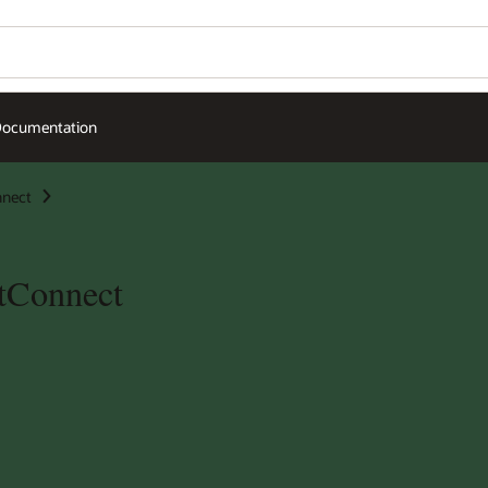
ocumentation
nnect
stConnect