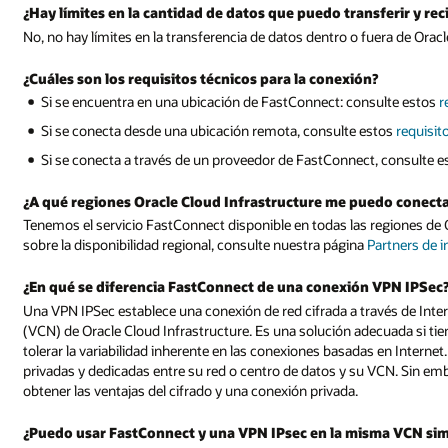
¿Hay límites en la cantidad de datos que puedo transferir y re
No, no hay límites en la transferencia de datos dentro o fuera de Ora
¿Cuáles son los requisitos técnicos para la conexión?
Si se encuentra en una ubicación de FastConnect: consulte estos
r
Si se conecta desde una ubicación remota, consulte estos
requisit
Si se conecta a través de un proveedor de FastConnect, consulte 
¿A qué regiones Oracle Cloud Infrastructure me puedo conect
Tenemos el servicio FastConnect disponible en todas las regiones de 
sobre la disponibilidad regional, consulte nuestra página
Partners de 
¿En qué se diferencia FastConnect de una conexión VPN IPSec
Una VPN IPSec establece una conexión de red cifrada a través de Interne
(VCN) de Oracle Cloud Infrastructure. Es una solución adecuada si t
tolerar la variabilidad inherente en las conexiones basadas en Internet
privadas y dedicadas entre su red o centro de datos y su VCN. Sin e
obtener las ventajas del cifrado y una conexión privada.
¿Puedo usar FastConnect y una VPN IPsec en la misma VCN s