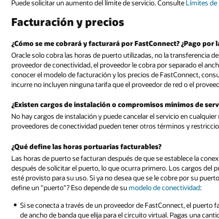
Puede solicitar un aumento del límite de servicio. Consulte
Límites de 
Facturación y precios
¿Cómo se me cobrará y facturará por FastConnect? ¿Pago por l
Oracle solo cobra las horas de puerto utilizadas, no la transferencia 
proveedor de conectividad, el proveedor le cobra por separado el anch
conocer el modelo de facturación y los precios de FastConnect, cons
incurre no incluyen ninguna tarifa que el proveedor de red o el provee
¿Existen cargos de instalación o compromisos mínimos de serv
No hay cargos de instalación y puede cancelar el servicio en cualqui
proveedores de conectividad pueden tener otros términos y restricci
¿Qué define las horas portuarias facturables?
Las horas de puerto se facturan después de que se establece la conex
después de solicitar el puerto, lo que ocurra primero. Los cargos del
esté provisto para su uso. Si ya no desea que se le cobre por su puerto
define un "puerto"? Eso depende de su
modelo de conectividad
:
Si se conecta a través de un proveedor de FastConnect, el puerto fact
de ancho de banda que elija para el circuito virtual. Pagas una canti