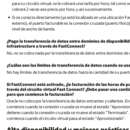
para su circuito virtual, se le cobrará una tarifa por hora, tal como 
cobrará 2 veces ese precio por hora, y así sucesivamente.
Si se conecta directamente (ya esté localizado en una ubicación 
externo), el puerto facturable es la conexión cruzada (puerto físico
nivel de ancho de banda.
¿Pago la transferencia de datos entre dominios de disponibil
Infrastructure a través de FastConnect?
No, no se cobra nada por la transferencia de datos entre dominios de
¿Cuáles son los límites de transferencia de datos cuando se u
No hay límites de transferencia de datos hasta la cantidad de su puer
Si FastConnect está activado, ¿la facturación de las horas de p
través del circuito virtual Fast Connect? ¿Debe pasar una canti
para que comience la facturación?
Oracle no cobra por la transferencia de datos entrantes y salientes. 
comienza cuando la conexión cruzada se mueve al estado "Aprovisiona
detiene cuando la conexión cruzada se mueve al estado "Terminado".
comienza cuando el circuito virtual pasa al estado "Aprovisionado".
Alta disponibilidad y mejores prácticas