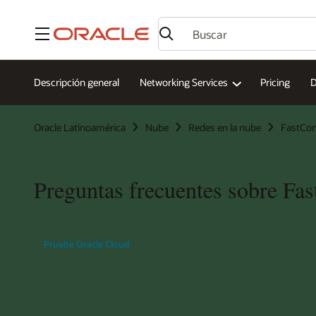
Menú
Descripción general
Networking Services
Pricing
D
Oracle Latinoamérica
Nube
Redes en la nube
FastCo
Preguntas frecuentes sobre Fa
Pruebe Oracle Cloud