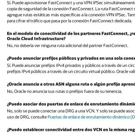
Sí. Puede aprovisionar FastConnect y una VPN IPSec simultáneamente.
copia de seguridad de la conexión FastConnect. La ruta FastConnect 
agregue rutas estáticas más específicas a la conexión VPN IPSec. Ta
para cifrar el tráfico que pasa por la conexión FastConnect dedicada.
En el modelo de conectividad de los partneres FastConnect, ¿r
Oracle Cloud Infrastructure?
No, no debería ver ninguna ruta adicional del partner FastConnect.
¿Puedo anunciar prefijos públicos y privados en una sola con
Sí. Puede anunciar prefijos IPv4 privados y públicos a través de un ci
prefijos IPv4 públicos a través de un circuito virtual público. Oracle v
¿Oracle anuncia a otros ASN alguna ruta o algún prefijo aprend
No, Oracle no anuncia sus rutas o prefijos fuera de su tenencia.
¿Puedo asociar dos puertas de enlace de enrutamiento dinámi
No, solo se puede conectar una DRG a una VCN. Y solo se puede asoc
uso de DRG, consulte
Puertas de enlace de enrutamiento dinámico (
¿Puedo establecer conectividad entre dos VCN en la misma re