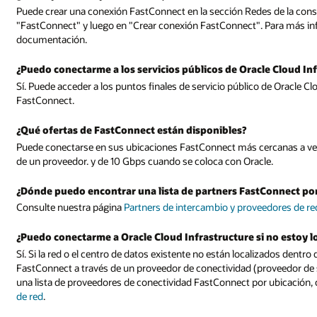
Puede crear una conexión FastConnect en la sección Redes de la consol
"FastConnect" y luego en "Crear conexión FastConnect". Para más i
documentación.
¿Puedo conectarme a los servicios públicos de Oracle Cloud In
Sí. Puede acceder a los puntos finales de servicio público de Oracle 
FastConnect.
¿Qué ofertas de FastConnect están disponibles?
Puede conectarse en sus ubicaciones FastConnect más cercanas a vel
de un proveedor. y de 10 Gbps cuando se coloca con Oracle.
¿Dónde puedo encontrar una lista de partners FastConnect po
Consulte nuestra página
Partners de intercambio y proveedores de re
¿Puedo conectarme a Oracle Cloud Infrastructure si no estoy 
Sí. Si la red o el centro de datos existente no están localizados dent
FastConnect a través de un proveedor de conectividad (proveedor de s
una lista de proveedores de conectividad FastConnect por ubicación,
de red
.