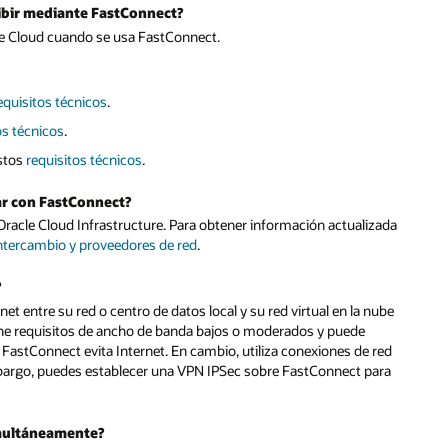
cibir mediante FastConnect?
cle Cloud cuando se usa FastConnect.
equisitos técnicos
.
os técnicos
.
estos
requisitos técnicos
.
ar con FastConnect?
Oracle Cloud Infrastructure. Para obtener información actualizada
intercambio y proveedores de red
.
?
t entre su red o centro de datos local y su red virtual en la nube
iene requisitos de ancho de banda bajos o moderados y puede
. FastConnect evita Internet. En cambio, utiliza conexiones de red
mbargo, puedes establecer una VPN IPSec sobre FastConnect para
imultáneamente?