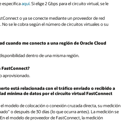
se especifica
aquí
. Si elige 2 Gbps para el circuito virtual, se le
FastConnect o ya se conecte mediante un proveedor de red
). No se le cobra según el número de circuitos virtuales o su
idad cuando me conecto a una región de Oracle Cloud
 disponibilidad dentro de una misma región.
sa FastConnect?
to aprovisionado.
uerto está relacionada con el tráfico enviado o recibido a
dad mínima de datos por el circuito virtual FastConnect
En el modelo de colocación o conexión cruzada directa, su medición
do" o después de 30 días (lo que ocurra antes). La medición se
 En el modelo de proveedor de FastConnect, la medición