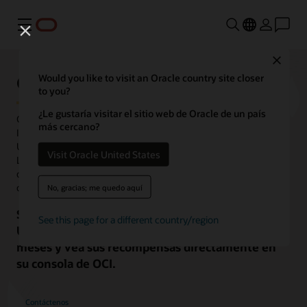
Menú
Close
Oracle Support Rewards
Would you like to visit an Oracle country site closer
to you?
¿Le gustaría visitar el sitio web de Oracle de un país
Con Oracle Support Rewards, cuanto más use Oracle Cloud
más cercano?
Infrastructure (OCI), más ahorrará. Puede ganar de USD 0,25 a
USD 0,33 en recompensas por cada USD 1 que gaste en OCI.
Visit Oracle United States
Luego, puede aplicar esas recompensas para reducir su factura
de soporte de licencia de software de tecnología, incluso hasta
cero.
No, gracias; me quedo aquí
Simplemente firme o renueve un pedido de
See this page for a different country/region
Universal Credits, gane recompensas todos los
meses y vea sus recompensas directamente en
su consola de OCI.
Contáctenos