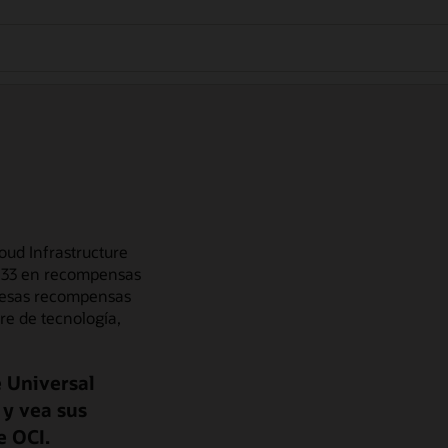
ud Infrastructure
0,33 en recompensas
r esas recompensas
re de tecnología,
 Universal
 y vea sus
e OCI.