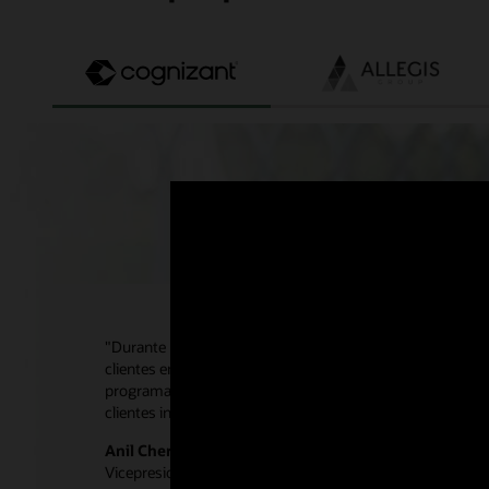
"Durante más de 20 años, Cognizant se ha asociado con O
clientes en común. No solo somos aliados de Oracle, tamb
programa de recompensas de Oracle Support nos proporc
clientes incentivos sólidos adicionales para trasladar carg
Anil Cheriyan
Vicepresidente ejecutivo, Estrategia y tecnología, Cogniza