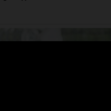
racle para ayudar a nuestros
ién somos clientes. El nuevo
iona a nosotros y a nuestros
as de trabajo a OCI".
nt