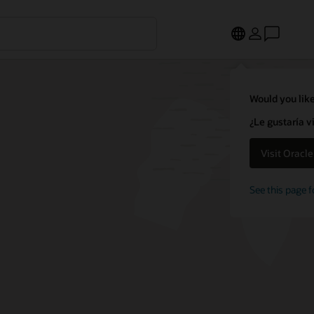
Would you like
¿Le gustaría v
Visit Oracl
See this page f