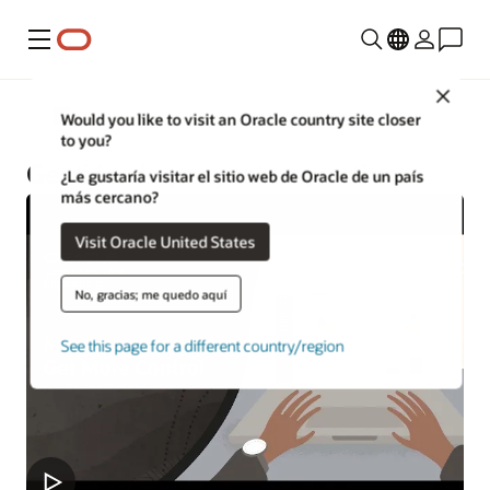
Menú
Close
Construcción e ingeniería
Would you like to visit an Oracle country site closer
to you?
Gestión de proyectos y activos
¿Le gustaría visitar el sitio web de Oracle de un país
más cercano?
Visit Oracle United States
No, gracias; me quedo aquí
See this page for a different country/region