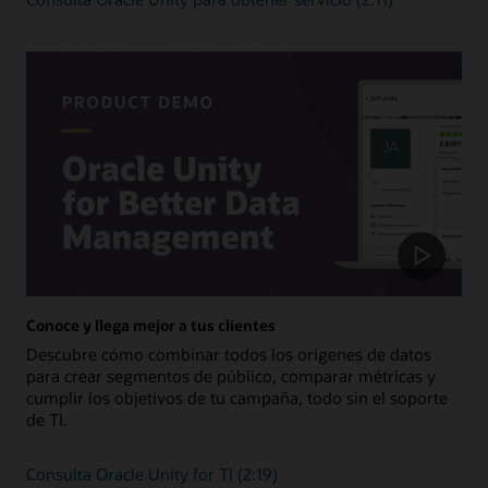
datos de clientes
para usar en herramientas de análisis.
Gestión interna y TI
Aprovecha la variedad de métodos de integración de Unity
con tus aplicaciones de almacén de datos, lago de datos y
gestión interna, como ERP y EPM.
Consulta todas las integraciones
Conoce y llega mejor a tus clientes
Descubre cómo combinar todos los orígenes de datos
para crear segmentos de público, comparar métricas y
cumplir los objetivos de tu campaña, todo sin el soporte
de TI.
Consulta Oracle Unity for TI (2:19)