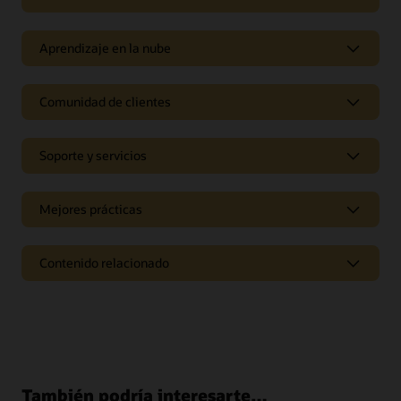
Aprendizaje en la nube
Comunidad de clientes
Soporte y servicios
Mejores prácticas
Contenido relacionado
Páginas
Informes de analistas de Oracle CX
Matriz de valor tecnológico de CRM (PDF)
Blog de Oracle CX
También podría interesarte…