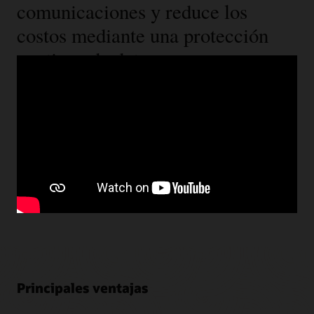
comunicaciones y reduce los
costos mediante una protección
continua de datos
Cuando Mazda Europe quiso disponer de más
información sobre sus clientes en todas sus fuentes de
datos, comenzó a buscar una protección continua de
datos. Descubre los beneficios que lograron, entre ellos,
la mejora de velocidad y el aumento de la transmisión de
información sobre oportunidades potenciales, al
implementar Oracle Unity Customer Data Platform.
Mira la historia de Mazda (2:05)
Principales ventajas