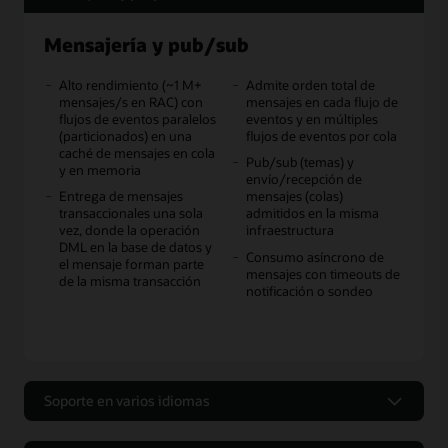
Mensajería y pub/sub
Alto rendimiento (~1 M+
Admite orden total de
mensajes/s en RAC) con
mensajes en cada flujo de
flujos de eventos paralelos
eventos y en múltiples
(particionados) en una
flujos de eventos por cola
caché de mensajes en cola
Pub/sub (temas) y
y en memoria
envío/recepción de
Entrega de mensajes
mensajes (colas)
transaccionales una sola
admitidos en la misma
vez, donde la operación
infraestructura
DML en la base de datos y
Consumo asíncrono de
el mensaje forman parte
mensajes con timeouts de
de la misma transacción
notificación o sondeo
Soporte en varios idiomas
Soporte en varios idiomas