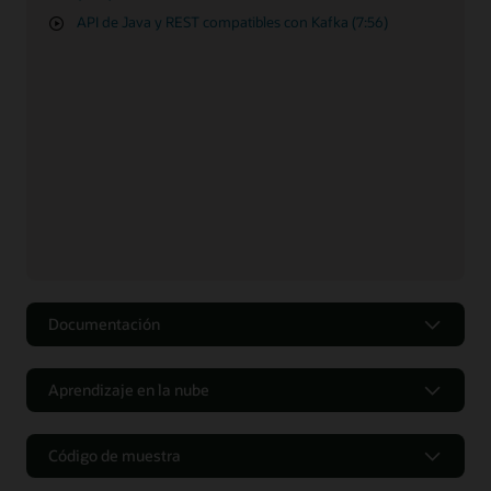
API de Java y REST compatibles con Kafka (7:56)
Documentación
Guía del usuario de TxEventQ/AQ (Oracle Database 23ai)
Aprendizaje en la nube
Guía del usuario de TxEventQ/AQ (Oracle Database 19c)
Informe técnico de Oracle Database 19c: Advanced
Guía rápida
Queuing (PDF)
Código de muestra
Simplifica las aplicaciones controladas por eventos con