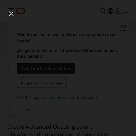
Menú
Close
Would you like to visit an Oracle country site closer
to you?
Transactional Event
¿Le gustaría visitar el sitio web de Oracle de un país
más cercano?
Queues (TxEventQ) y
Visit Oracle United States
Advanced Queuing
No, gracias; me quedo aquí
(AQ)
See this page for a different country/region
Oracle Advanced Queuing es una
plataforma de transmisión de mensajes