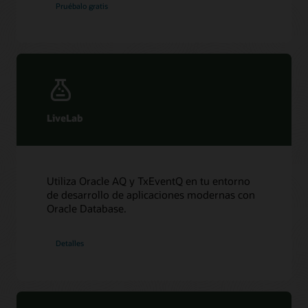
Pruébalo gratis
Oracle AQ con Node.js utilizando el paquete node-
oracledb
Python
Crear un tema
LiveLab
Publicar un mensaje
Consumir un mensaje
Depurar
Oracle AQ con Python utilizando cx_Oracle (18:26)
Utiliza Oracle AQ y TxEventQ en tu entorno
de desarrollo de aplicaciones modernas con
Oracle AQ con Python utilizando cx_Oracle
Oracle Database.
Detalles