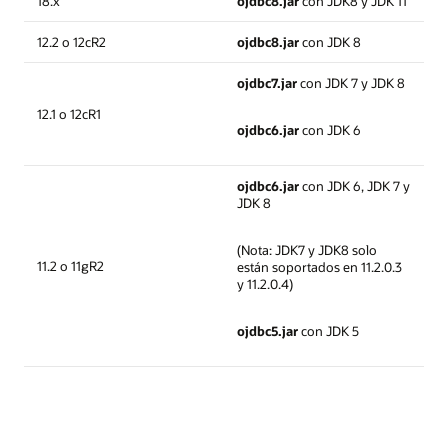
18.x
ojdbc8.jar
con JDK8 y JDK 11
12.2 o 12cR2
ojdbc8.jar
con JDK 8
ojdbc7.jar
con JDK 7 y JDK 8
12.1 o 12cR1
ojdbc6.jar
con JDK 6
ojdbc6.jar
con JDK 6, JDK 7 y
JDK 8
(Nota: JDK7 y JDK8 solo
11.2 o 11gR2
están soportados en 11.2.0.3
y 11.2.0.4)
ojdbc5.jar
con JDK 5