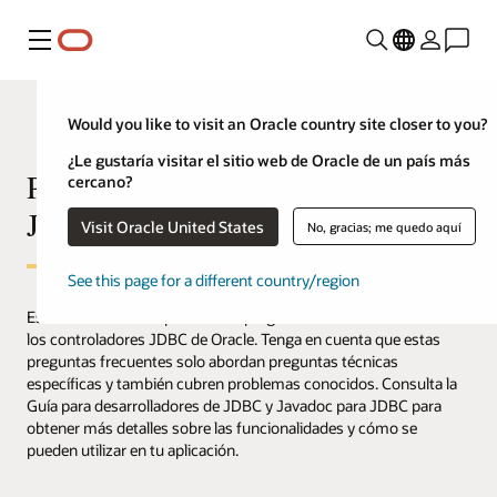
Menú
Would you like to visit an Oracle country site closer to you?
¿Le gustaría visitar el sitio web de Oracle de un país más
Preguntas frecuentes sobre Oracle
cercano?
JDBC (preguntas frecuentes)
Visit Oracle United States
No, gracias; me quedo aquí
See this page for a different country/region
Este documento responde a las preguntas más frecuentes sobre
los controladores JDBC de Oracle. Tenga en cuenta que estas
preguntas frecuentes solo abordan preguntas técnicas
específicas y también cubren problemas conocidos. Consulta la
Guía para desarrolladores de JDBC y Javadoc para JDBC para
obtener más detalles sobre las funcionalidades y cómo se
pueden utilizar en tu aplicación.