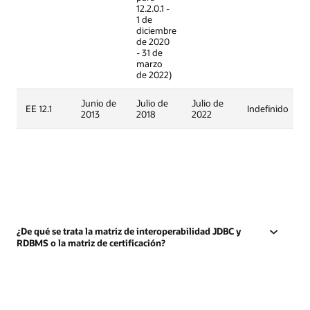
12.2.0.1 -
1 de
diciembre
de 2020
- 31 de
marzo
de 2022)
Junio de
Julio de
Julio de
EE 12.1
Indefinido
2013
2018
2022
¿De qué se trata la matriz de interoperabilidad JDBC y
RDBMS o la matriz de certificación?