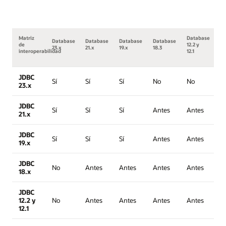
Matriz
Database
Database
Database
Database
Database
de
12.2 y
23.x
21.x
19.x
18.3
interoperabilidad
12.1
JDBC
Sí
Sí
Sí
No
No
23.x
JDBC
Sí
Sí
Sí
Antes
Antes
21.x
JDBC
Sí
Sí
Sí
Antes
Antes
19.x
JDBC
No
Antes
Antes
Antes
Antes
18.x
JDBC
12.2 y
No
Antes
Antes
Antes
Antes
12.1