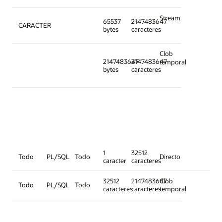
Stream
65537
2147483647
CARACTER
bytes
caracteres
Clob
2147483647
2147483647
temporal
bytes
caracteres
1
32512
Todo
PL/SQL
Todo
Directo
caracter
caracteres
32512
2147483647
Clob
Todo
PL/SQL
Todo
caracteres
caracteres
temporal