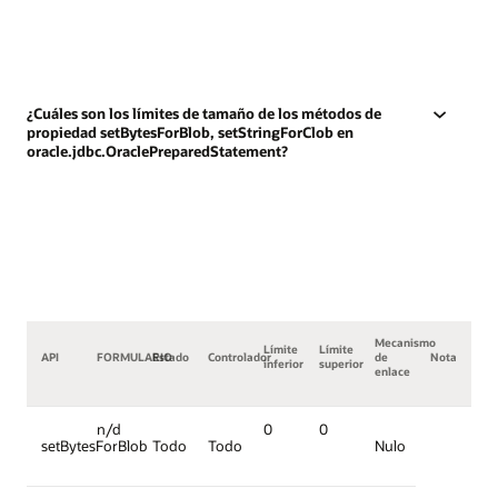
¿Cuáles son los límites de tamaño de los métodos de
propiedad setBytesForBlob, setStringForClob en
oracle.jdbc.OraclePreparedStatement?
Mecanismo
Límite
Límite
API
FORMULARIO
Estado
Controlador
de
Nota
inferior
superior
enlace
n/d
0
0
setBytesForBlob
Todo
Todo
Nulo