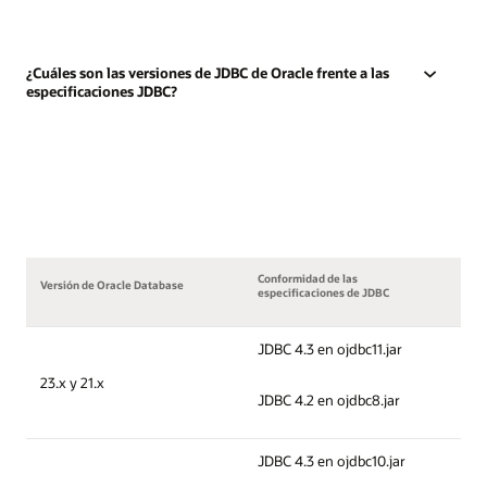
¿Cuáles son las versiones de JDBC de Oracle frente a las
especificaciones JDBC?
Conformidad de las
Versión de Oracle Database
especificaciones de JDBC
JDBC 4.3 en ojdbc11.jar
23.x y 21.x
JDBC 4.2 en ojdbc8.jar
JDBC 4.3 en ojdbc10.jar