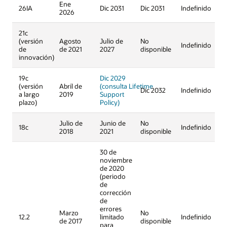
Ene
26IA
Dic 2031
Dic 2031
Indefinido
2026
21c
(versión
Agosto
Julio de
No
Indefinido
de
de 2021
2027
disponible
innovación)
19c
Dic 2029
(versión
Abril de
(consulta Lifetime
Dic 2032
Indefinido
a largo
2019
Support
plazo)
Policy)
Julio de
Junio de
No
18c
Indefinido
2018
2021
disponible
30 de
noviembre
de 2020
(periodo
de
corrección
de
errores
Marzo
No
12.2
limitado
Indefinido
de 2017
disponible
para