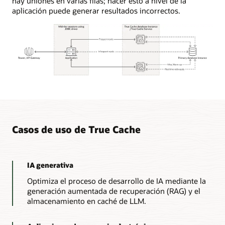
hay uniones en varias filas; hacer esto a nivel de la
aplicación puede generar resultados incorrectos.
Descripción
del
diagrama
de
funcionamiento
de
Casos de uso de True Cache
True
Cache
IA generativa
1.
Una
Optimiza el proceso de desarrollo de IA mediante la
aplicación
generación aumentada de recuperación (RAG) y el
dirige
almacenamiento en caché de LLM.
las
consultas