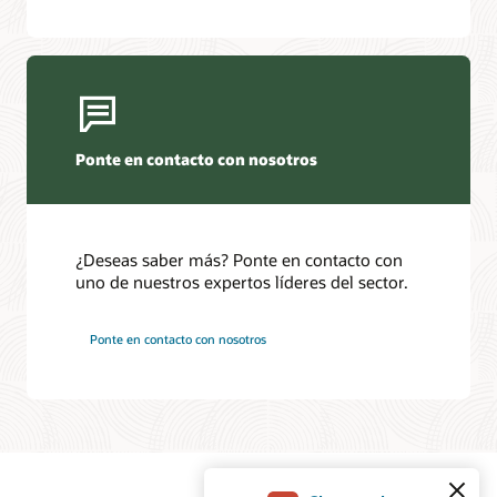
en
una
configuración
de
Oracle
Data
Guard.
Ponte en contacto con nosotros
Los
bloques
redo
de
¿Deseas saber más? Ponte en contacto con
la
uno de nuestros expertos líderes del sector.
base
de
datos
Ponte en contacto con nosotros
primaria
se
envían
continuamente
a
los
archivos