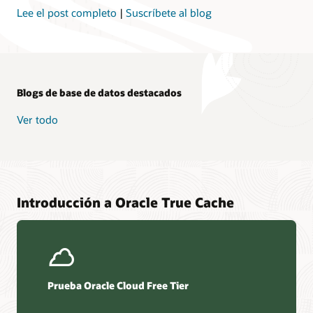
la
Lee el post completo
|
Suscríbete al blog
recuperación
de
los
bloques
circundantes
Blogs de base de datos destacados
en
fragmentos
Ver todo
grandes.
Después
de
almacenar
un
bloque
Introducción a Oracle True Cache
en
caché,
se
actualiza
automáticamente
mediante
Prueba Oracle Cloud Free Tier
la
aplicación