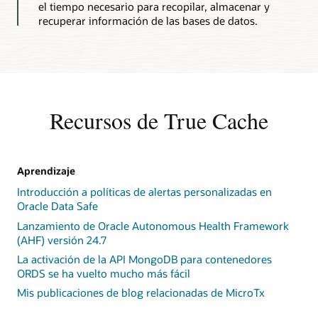
el tiempo necesario para recopilar, almacenar y
falta
recuperar información de las bases de datos.
de
caché,
una
instancia
de
True
Cache
Recursos de True Cache
recupera
bloques
de
la
Aprendizaje
instancia
Introducción a políticas de alertas personalizadas en
de
Oracle Data Safe
la
base
Lanzamiento de Oracle Autonomous Health Framework
de
(AHF) versión 24.7
datos
La activación de la API MongoDB para contenedores
primaria.
ORDS se ha vuelto mucho más fácil
4.
Cuando
Mis publicaciones de blog relacionadas de MicroTx
se