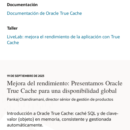
inicializa
Documentación
por
primera
Documentación de Oracle True Cache
vez
una
Taller
instancia
de
LiveLab: mejora el rendimiento de la aplicación con True
True
Cache
Cache,
se
arrancan
las
consultas
SQL
19 DE SEPTIEMBRE DE 2023
Mejora del rendimiento: Presentamos Oracle
para
preparar
True Cache para una disponibilidad global
la
caché,
Pankaj Chandiramani, director sénior de gestión de productos
lo
que
Introducción a Oracle True Cache: caché SQL y de clave-
da
valor (objeto) en memoria, consistente y gestionada
como
automáticamente.
resultado