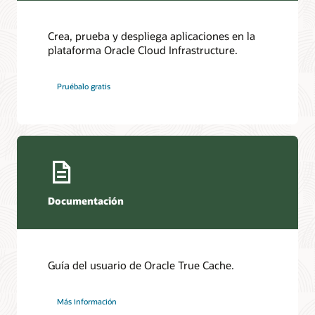
de
redo
desde
Crea, prueba y despliega aplicaciones en la
una
plataforma Oracle Cloud Infrastructure.
base
de
Pruébalo gratis
datos
primaria,
normalmente
con
un
lag.
Esto
se
Documentación
asemeja
a
una
acción
de
Guía del usuario de Oracle True Cache.
redo
en
tiempo
Más información
real