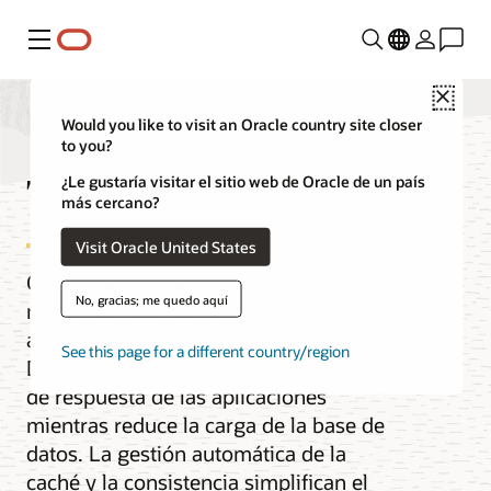
Menú
Close
Would you like to visit an Oracle country site closer
to you?
True Cache
¿Le gustaría visitar el sitio web de Oracle de un país
más cercano?
Visit Oracle United States
Oracle True Cache es una caché SQL en
No, gracias; me quedo aquí
memoria, consistente y gestionada
automáticamente para Oracle AI
See this page for a different country/region
Database. True Cache mejora el tiempo
de respuesta de las aplicaciones
mientras reduce la carga de la base de
datos. La gestión automática de la
caché y la consistencia simplifican el