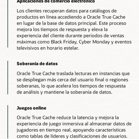
Aplicaciones de comercio electrónico
a
True
Los clientes recuperan datos para catálogos de
Cache
productos en línea accediendo a Oracle True Cache
de
en lugar de la base de datos principal. Este proceso
forma
mejora los tiempos de respuesta y eleva la
manual
experiencia del cliente durante periodos de ventas
o
máximas como Black Friday, Cyber Monday y eventos
semiautomática
televisivos en horario estelar.
mediante
el
Soberanía de datos
controlador
Oracle
Oracle True Cache traslada lecturas en instancias que
JDBC.
se despliegan más cerca del usuario final o regiones
2.
soberanas, lo que acelera los tiempos de respuesta
Una
de análisis y mantiene la soberanía de datos.
instancia
de
True
Juegos online
Cache
Oracle True Cache reduce la latencia y mejora la
responde
experiencia de juego inmersiva al almacenar datos de
a
jugadores en tiempo real, apoyando características
las
como tablas de líderes y clasificaciones de usuarios.
consultas