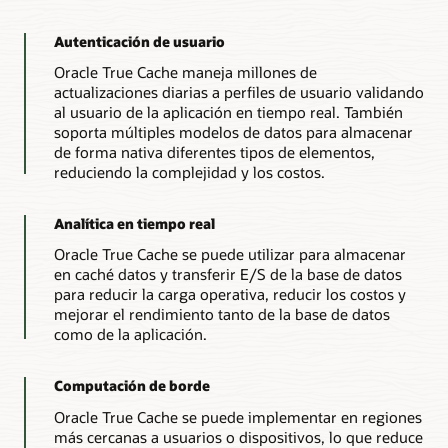
utilizando
datos
Autenticación de usuario
que
Oracle True Cache maneja millones de
almacena
actualizaciones diarias a perfiles de usuario validando
en
al usuario de la aplicación en tiempo real. También
caché
soporta múltiples modelos de datos para almacenar
para
de forma nativa diferentes tipos de elementos,
los
reduciendo la complejidad y los costos.
servicios
de
aplicaciones
Analítica en tiempo real
de
Oracle True Cache se puede utilizar para almacenar
base
en caché datos y transferir E/S de la base de datos
de
para reducir la carga operativa, reducir los costos y
datos
mejorar el rendimiento tanto de la base de datos
que
como de la aplicación.
maneja.
3.
Cuando
Computación de borde
se
Oracle True Cache se puede implementar en regiones
produce
más cercanas a usuarios o dispositivos, lo que reduce
una