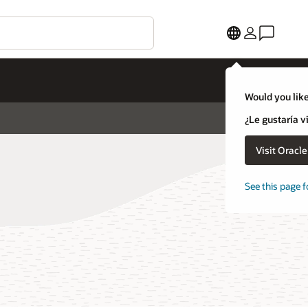
Would you like
¿Le gustaría v
Visit Oracl
See this page f