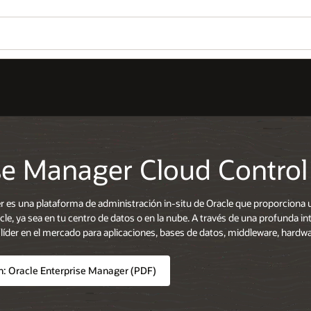
Descarga Oracle Enterprise Man
Wo
¿L
trol
Se
 proporciona un único cuadro de mando para administrar todas tus
a profunda integración con los productos de Oracle, proporciona soporte d
eware, hardware y Engineered Systems de Oracle.