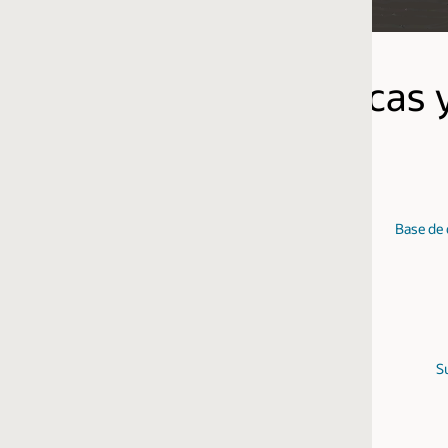
icas y productos de Oracl
Base de datos como servicio (DBaaS)
Database Lifec
Supervisión empresarial
Gestió