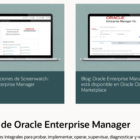
erprise Manager ya
Video: Sesión de Oracle OpenWorl
en Oracle Cloud
2019 sobre la facilidad de uso de
Enterprise Manager y Managemen
Cloud ya disponible para descargar
ger
agnosticar y resolver problemas en los complejos entornos de TI actuales.