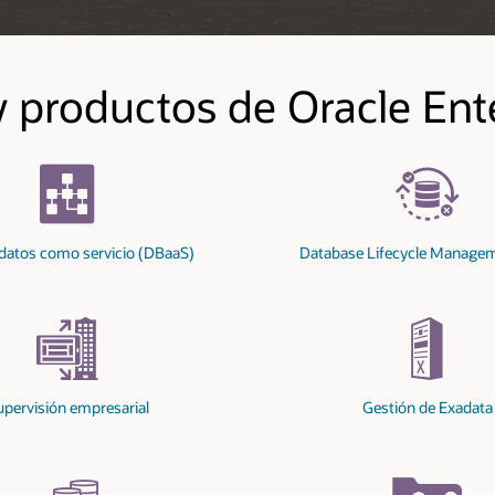
e Enterprise Manager
ycle Management Pack
Gestión de bases de datos
n de Exadata
Mantenimiento de flota