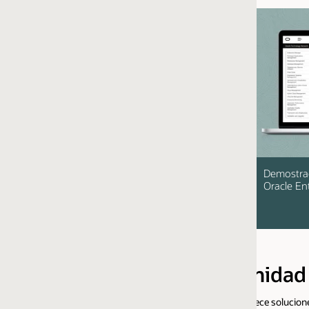
Demostraciones de Screenwatch:
Blog: Oracle Ent
Oracle Enterprise Manager
está disponible 
Marketplace
idad de Oracle Enterprise Mana
ce soluciones integrales para probar, implementar, operar, supervisar, di