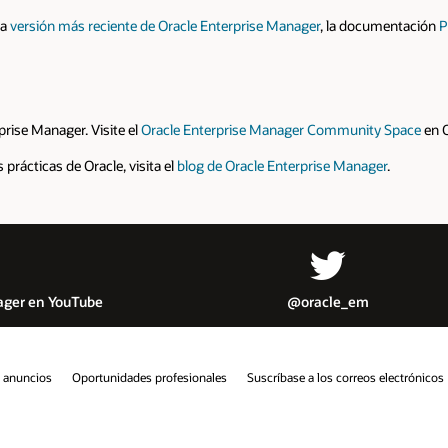
cumentación
Primeros pasos
o la información sobre
versiones anteriores de
ty Space
en Oracle Groundbreakers.
ger
.
Lee nuestro blog
s electrónicos
Línea de ayuda de integridad
Contáctanos