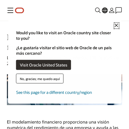
Menú
Close
Would you like to visit an Oracle country site closer
La creación de modelos
to you?
financieros en detalle
¿Le gustaría visitar el sitio web de Oracle de un país
más cercano?
Lynne Sampson | Estratega de contenido | 18 de abril de
2024
Visit Oracle United States
No, gracias; me quedo aquí
See this page for a different country/region
El modelamiento financiero proporciona una visión
numérica del rendimiento de una empresa y ayuda a las