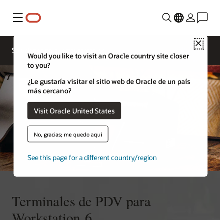
Menú
Ponte en
Close
contacto
Soluciones para restaurantes
con Oracle
Would you like to visit an Oracle country site closer
Restaurants
to you?
¿Le gustaría visitar el sitio web de Oracle de un país
más cercano?
Visit Oracle United States
No, gracias; me quedo aquí
See this page for a different country/region
Terminales de PDV para
Workstation 6