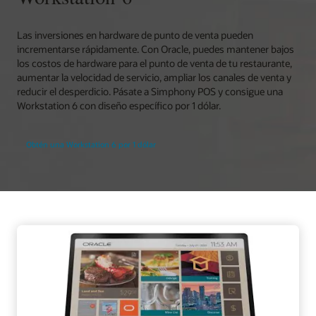
Las inversiones en hardware de punto de venta pueden
incrementarse rápidamente. Con Oracle, puedes mantener bajos
los costos de hardware para el punto de venta de tu restaurante,
aumentar la velocidad de servicio, ampliar los canales de venta y
reducir el desperdicio. Pásate a Simphony POS y consigue una
Workstation 6 con diseño específico por 1 dólar.
Obtén una Workstation 6 por 1 dólar