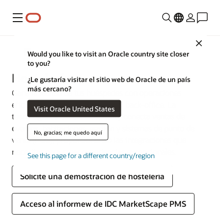
Menú
Close
Industrias
Would you like to visit an Oracle country site closer
to you?
Hostelería
¿Le gustaría visitar el sitio web de Oracle de un país
más cercano?
Gana la lealtad de tus huéspedes con operaciones
eficientes desde el lobby hasta el back-office. La
Visit Oracle United States
tecnología de Oracle Hospitality conecta ventas de
eventos, habitaciones, gestión y sistemas de punto de
No, gracias; me quedo aquí
venta (POS), proporcionando las integraciones que
necesitas para crear experiencias excepcionales.
See this page for a different country/region
Solicite una demostración de hostelería
Acceso al informew de IDC MarketScape PMS