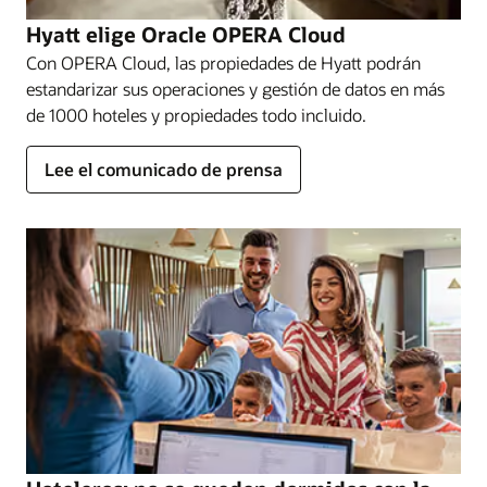
Recursos
Hyatt elige Oracle OPERA Cloud
Realiza un tour de PMS en la nube
Con OPERA Cloud, las propiedades de Hyatt podrán
estandarizar sus operaciones y gestión de datos en más
de 1000 hoteles y propiedades todo incluido.
Lee el comunicado de prensa