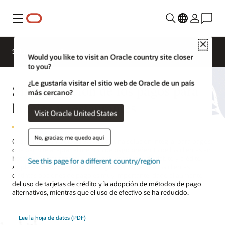
Menú
Comunicarse
Close
con un
Solutions
Sectors
experto en
Would you like to visit an Oracle country site closer
hotelería
to you?
¿Le gustaría visitar el sitio web de Oracle de un país
Simplificación de los pagos para
más cercano?
hoteles y restaurantes
Visit Oracle United States
No, gracias; me quedo aquí
Oracle Payments Cloud Service es una solución integral para pagos,
que permite aceptar el método de pago preferido de los clientes en
hoteles y restaurantes, lo que incluye tarjetas de débito y crédito,
See this page for a different country/region
Apple Pay, Samsung Pay y Google Pay. Ofrecer a los clientes
distintas opciones de pago es muy importante, dado el aumento
del uso de tarjetas de crédito y la adopción de métodos de pago
alternativos, mientras que el uso de efectivo se ha reducido.
Lee la hoja de datos (PDF)