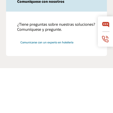
Comuníquese con nosotros
¿Tiene preguntas sobre nuestras soluciones?
Comuníquese y pregunte.
Comunicarse con un experto en hotelería
© 2026 Oracle
Términos de uso y privacidad
Opciones para los anuncios
Oportunidades profesionales
Suscríbase a los correos electrónicos
Línea de ayuda de integridad
Contáctanos
Facebook
X
LinkedIn
YouTube
Instagram