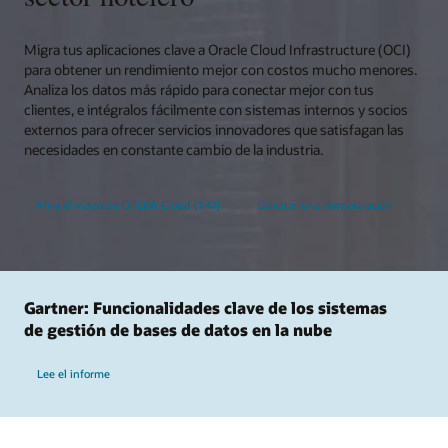
Migra tus aplicaciones clave a Oracle Cloud Infrastructure (OCI)
para obtener un rendimiento mejor con costos mucho menores.
Analiza los datos más rápido para conectar mejor con tus
clientes, e intégralos fácilmente con sistemas internos y socios
externos para ofrecer servicios innovadores que satisfagan las
necesidades en constante cambio de la industria.
Mira el video de OPERA Cloud (1:41)
Solicitar una demostración
Gartner: Funcionalidades clave de los sistemas
de gestión de bases de datos en la nube
Lee el informe