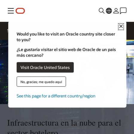
Menú
Close
Solutions
Sectors
Would you like to visit an Oracle country site closer
to you?
¿Le gustaría visitar el sitio web de Oracle de un país
más cercano?
Visit Oracle United States
No, gracias; me quedo aquí
See this page for a different country/region
Infraestructura en la nube para el
sector hotelero