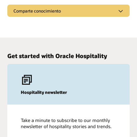
Comparte conocimiento
Acceda a webcasts y podcasts para conocer las
últimas tendencias del mercado, nuevos productos y
“consejos y trucos” para sacar el máximo partido a
las soluciones de Oracle.
Ver y escuchar
Get started with Oracle Hospitality
Hospitality newsletter
Take a minute to subscribe to our monthly
newsletter of hospitality stories and trends.