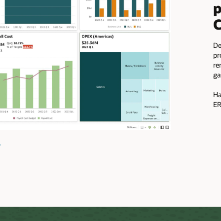
p
C
De
pr
re
ga
Ha
ER
image
+