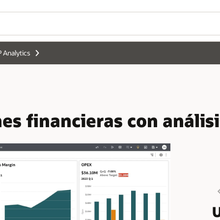
 Analytics
s financieras con anális
U