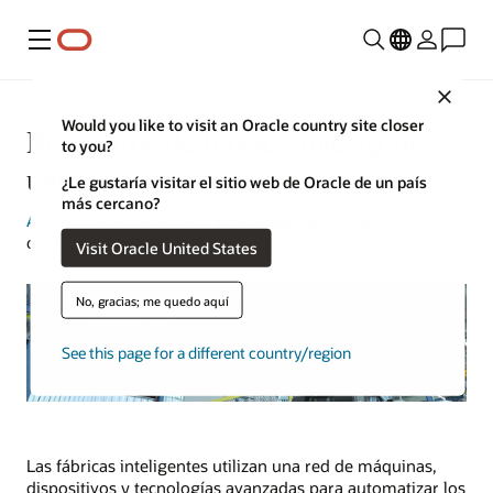
Menú
Close
Would you like to visit an Oracle country site closer
Requisitos de fábrica inteligente:
to you?
una guía completa
¿Le gustaría visitar el sitio web de Oracle de un país
más cercano?
Amber Biela-Weyenberg
| Estratega de contenido | 16 de
octubre de 2023
Visit Oracle United States
No, gracias; me quedo aquí
See this page for a different country/region
Las fábricas inteligentes utilizan una red de máquinas,
dispositivos y tecnologías avanzadas para automatizar los