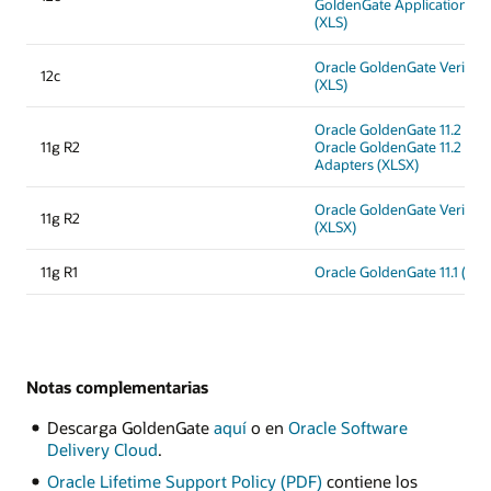
GoldenGate Application Ad
(XLS)
Oracle GoldenGate Veridata 
12c
(XLS)
Oracle GoldenGate 11.2 (XL
11g R2
Oracle GoldenGate 11.2 App
Adapters (XLSX)
Oracle GoldenGate Veridata 
11g R2
(XLSX)
11g R1
Oracle GoldenGate 11.1 (XLS
Notas complementarias
Descarga GoldenGate
aquí
o en
Oracle Software
Delivery Cloud
.
Oracle Lifetime Support Policy (PDF)
contiene los