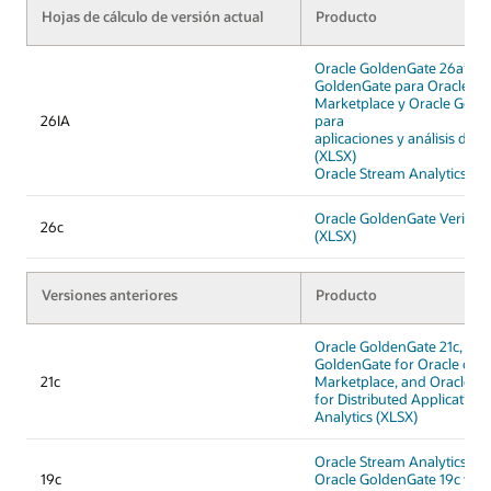
Hojas de cálculo de versión actual
Producto
Oracle GoldenGate 26ai, Or
GoldenGate para Oracle en
Marketplace y Oracle Gold
26IA
para
aplicaciones y análisis distr
(XLSX)
Oracle Stream Analytics 26a
Oracle GoldenGate Veridat
26c
(XLSX)
Versiones anteriores
Producto
Oracle GoldenGate 21c, Ora
GoldenGate for Oracle on 
21c
Marketplace, and Oracle G
for Distributed Application
Analytics (XLSX)
Oracle Stream Analytics 19c
19c
Oracle GoldenGate 19c y Or