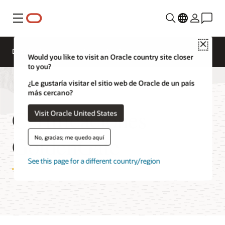
Menú
Close
Descripción general
Integration Services
Would you like to visit an Oracle country site closer
to you?
¿Le gustaría visitar el sitio web de Oracle de un país
más cercano?
Certificaciones
Visit Oracle United States
GoldenGate
No, gracias; me quedo aquí
See this page for a different country/region