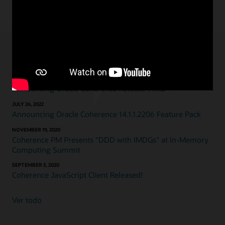
Lee el post completo
Blogs destacados
DECEMBER 20, 2024
Announcing Oracle Coherence Release 14.1.2
JULY 26, 2022
Announcing Oracle Coherence 14.1.1.2206 Feature Pack
NOVEMBER 19, 2020
Coherence PM Presents "DDD with IMDGs" at In-Memory
Computing Summit
SEPTEMBER 3, 2020
Coherence JavaScript Client Released!
Ver todo