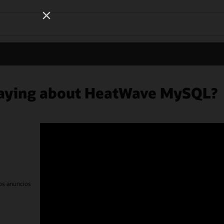
Wo
ySQL?
Se
eos electrónicos
Línea de ayuda de integridad
Contáctanos