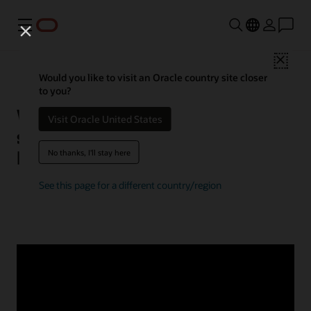
Menú
Close
Would you like to visit an Oracle country site closer
to you?
What are industry experts
Visit Oracle United States
saying about HeatWave
MySQL?
No thanks, I'll stay here
See this page for a different country/region
© 2026 Oracle
Términos de uso y privacidad
Opciones para los anuncios
Oportunidades profesionales