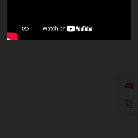
Suscríbase a los correos electrónicos
Línea de ayuda de integridad
Contáctanos
Facebook
X
LinkedIn
YouTube
Instagram