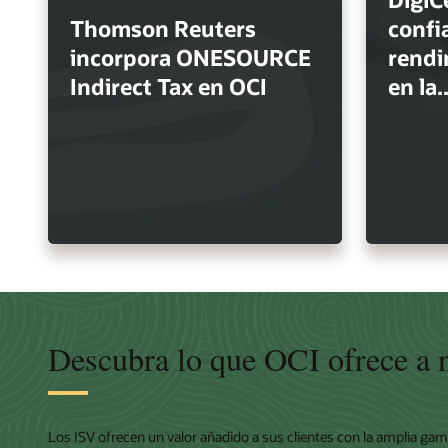
Thomson Reuters
confia
incorpora ONESOURCE
rendi
Indirect Tax en OCI
en la..
Descubra lo que OCI ofrece a n
Los ISV ofrecen un valor añadido a sus clientes con la amplia gam