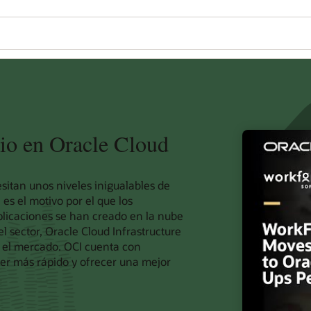
io en Oracle Cloud
sitan unos niveles inigualables de
 es el motivo por el que los
aplicaciones se han creado en la nube
l sector, Oracle Cloud Infrastructure
n el mercado. OCI cuenta con
cer más rápido y ofrecer una mejor