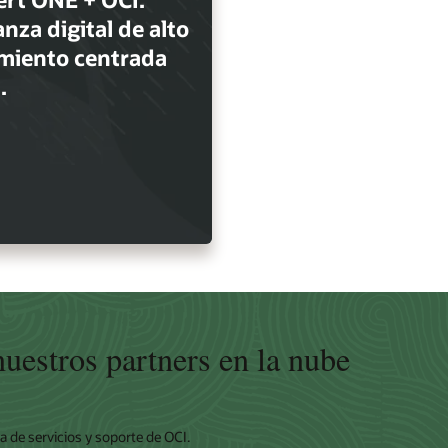
nza digital de alto
miento centrada
.
uestros partners en la nube
a de servicios y soporte de OCI.