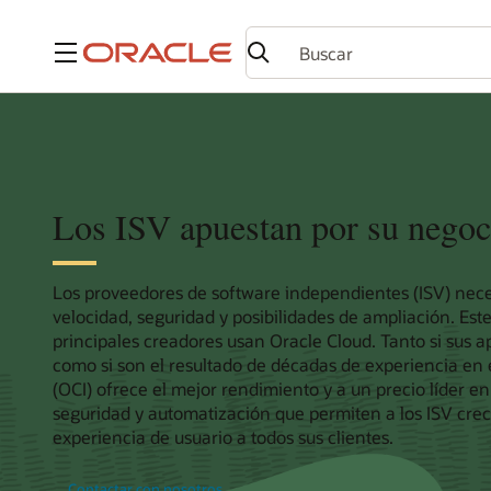
Menú
Los ISV apuestan por su negoc
Los proveedores de software independientes (ISV) nece
velocidad, seguridad y posibilidades de ampliación. Este
principales creadores usan Oracle Cloud. Tanto si sus 
como si son el resultado de décadas de experiencia en e
(OCI) ofrece el mejor rendimiento y a un precio líder e
seguridad y automatización que permiten a los ISV cre
experiencia de usuario a todos sus clientes.
Contactar con nosotros