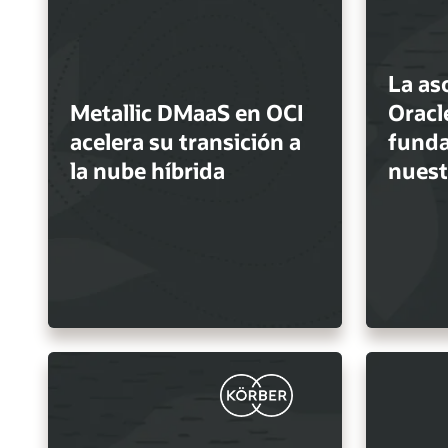
La as
Metallic DMaaS en OCI
Oracl
acelera su transición a
funda
la nube híbrida
nuestr