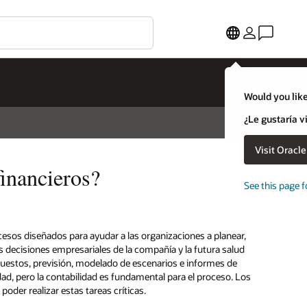
Would you like
¿Le gustaría v
Visit Oracl
financieros?
See this page f
rocesos diseñados para ayudar a las organizaciones a planear,
s decisiones empresariales de la compañía y la futura salud
puestos, previsión, modelado de escenarios e informes de
idad, pero la contabilidad es fundamental para el proceso. Los
poder realizar estas tareas críticas.