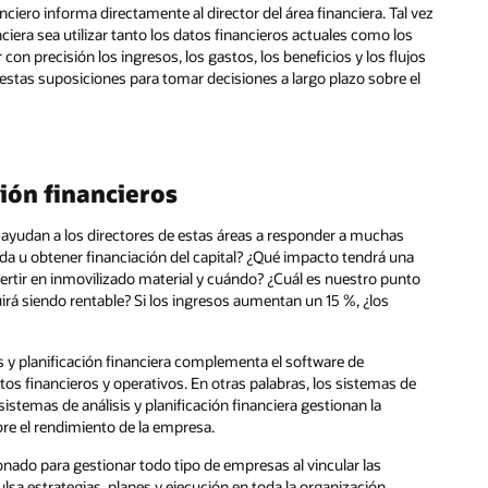
ciero informa directamente al director del área financiera. Tal vez
nciera sea utilizar tanto los datos financieros actuales como los
con precisión los ingresos, los gastos, los beneficios y los flujos
n estas suposiciones para tomar decisiones a largo plazo sobre el
ción financieros
, ayudan a los directores de estas áreas a responder a muchas
a u obtener financiación del capital? ¿Qué impacto tendrá una
ertir en inmovilizado material y cuándo? ¿Cuál es nuestro punto
uirá siendo rentable? Si los ingresos aumentan un 15 %, ¿los
is y planificación financiera complementa el software de
os financieros y operativos. En otras palabras, los sistemas de
 sistemas de análisis y planificación financiera gestionan la
bre el rendimiento de la empresa.
cionado para gestionar todo tipo de empresas al vincular las
ulsa estrategias, planes y ejecución en toda la organización.