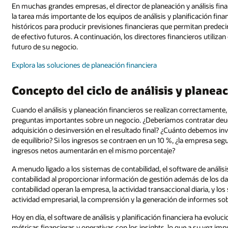
En muchas grandes empresas, el director de planeación y análisis finan
la tarea más importante de los equipos de análisis y planificación fina
históricos para producir previsiones financieras que permitan predecir 
de efectivo futuros. A continuación, los directores financieros utiliza
futuro de su negocio.
Explora las soluciones de planeación financiera
Concepto del ciclo de análisis y planea
Cuando el análisis y planeación financieros se realizan correctamente
preguntas importantes sobre un negocio. ¿Deberíamos contratar deud
adquisición o desinversión en el resultado final? ¿Cuánto debemos inv
de equilibrio? Si los ingresos se contraen en un 10 %, ¿la empresa seg
ingresos netos aumentarán en el mismo porcentaje?
A menudo ligado a los sistemas de contabilidad, el software de anális
contabilidad al proporcionar información de gestión además de los dat
contabilidad operan la empresa, la actividad transaccional diaria, y los
actividad empresarial, la comprensión y la generación de informes so
Hoy en día, el software de análisis y planificación financiera ha evolu
métricas financieras y operativas con los insights, lo que a su vez imp