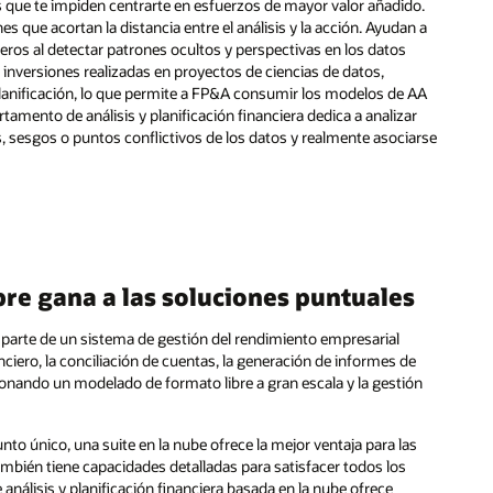
s que te impiden centrarte en esfuerzos de mayor valor añadido.
 que acortan la distancia entre el análisis y la acción. Ayudan a
ieros al detectar patrones ocultos y perspectivas en los datos
 inversiones realizadas en proyectos de ciencias de datos,
lanificación, lo que permite a FP&A consumir los modelos de AA
rtamento de análisis y planificación financiera dedica a analizar
, sesgos o puntos conflictivos de los datos y realmente asociarse
pre gana a las soluciones puntuales
 parte de un sistema de gestión del rendimiento empresarial
ciero, la conciliación de cuentas, la generación de informes de
ionando un modelado de formato libre a gran escala y la gestión
to único, una suite en la nube ofrece la mejor ventaja para las
ambién tiene capacidades detalladas para satisfacer todos los
e análisis y planificación financiera basada en la nube ofrece