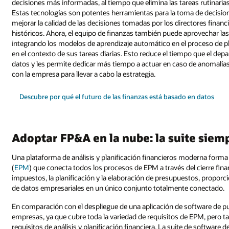
decisiones más informadas, al tiempo que elimina las tareas rutinaria
Estas tecnologías son potentes herramientas para la toma de decisiones
mejorar la calidad de las decisiones tomadas por los directores financ
históricos. Ahora, el equipo de finanzas también puede aprovechar las
integrando los modelos de aprendizaje automático en el proceso de p
en el contexto de sus tareas diarias. Esto reduce el tiempo que el depa
datos y les permite dedicar más tiempo a actuar en caso de anomalías
con la empresa para llevar a cabo la estrategia.
Descubre por qué el futuro de las finanzas está basado en datos
Adoptar FP&A en la nube: la suite siem
Una plataforma de análisis y planificación financieros moderna forma
(
EPM
) que conecta todos los procesos de EPM a través del cierre finan
impuestos, la planificación y la elaboración de presupuestos, proporc
de datos empresariales en un único conjunto totalmente conectado.
En comparación con el despliegue de una aplicación de software de pun
empresas, ya que cubre toda la variedad de requisitos de EPM, pero t
requisitos de análisis y planificación financiera. La suite de software d