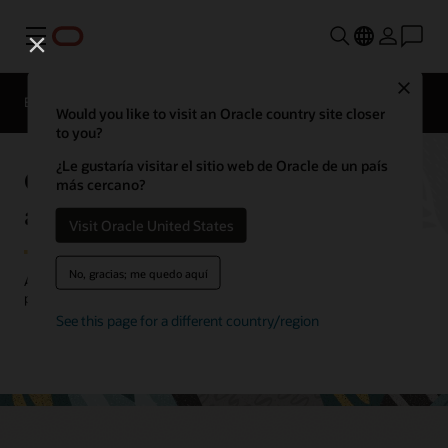
Menú
Close
EPM Products
Comparación
Would you like to visit an Oracle country site closer
to you?
¿Le gustaría visitar el sitio web de Oracle de un país
Oracle Cloud EPM Profitability
más cercano?
and Cost Management
Visit Oracle United States
No, gracias; me quedo aquí
Asigna recursos de manera más eficaz con una comprensión más
profunda de los costos y la rentabilidad.
See this page for a different country/region
Solicita una demostración
Lee la hoja de datos (PDF)