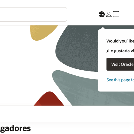
Would you like
¿Le gustaría v
See this page f
igadores