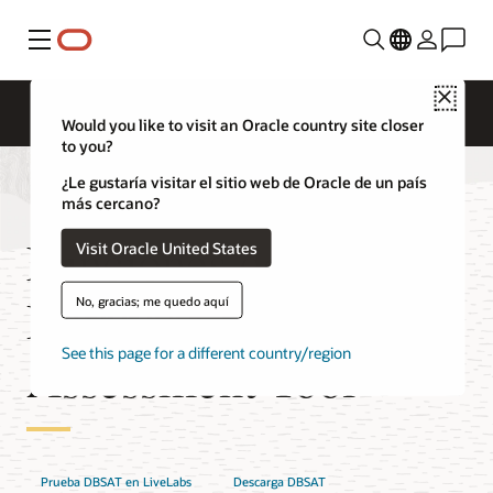
Menú
Close
Would you like to visit an Oracle country site closer
to you?
¿Le gustaría visitar el sitio web de Oracle de un país
más cercano?
Funciones de
Visit Oracle United States
Database Security
No, gracias; me quedo aquí
See this page for a different country/region
Assessment Tool
Prueba DBSAT en LiveLabs
Descarga DBSAT