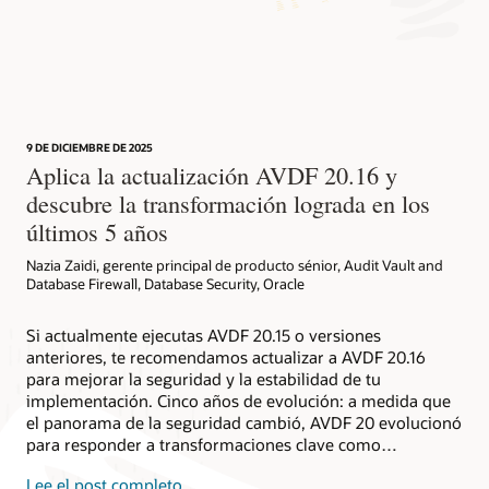
Más información
AskTOM Office Hours sobre seguridad de las bases
de datos de Oracle
Ficha técnica de Oracle Audit Vault and Database Firewall
Taller de LiveLabs: Audit Vault and Database Firewall
(PDF)
AskTOM Office Hours ofrece sesiones abiertas y gratuitas de
Prueba AVDF de forma práctica en un entorno de prueba sin
Preguntas frecuentes sobre Audit Vault and Database
preguntas y respuestas con expertos de Oracle Database que
riesgos. En este taller de 1 hora, configurarás el monitoreo de
Firewall (HTML)
están listos para ayudarte a aprovechar al máximo la gran
la actividad de la base de datos, establecerás reglas para
Informe técnico: monitoreo de actividad de bases de
variedad de herramientas de seguridad de base de datos de
bloquear ataques de inyección SQL y generarás informes de
9 DE DICIEMBRE DE 2025
datos a nivel empresarial (PDF)
nivel empresarial disponibles para tu organización.
cumplimiento. No requiere instalación. Perfecto para
Aplica la actualización AVDF 20.16 y
equipos de seguridad que evalúan AVDF o que buscan
Videos cortos de Audit Vault and Database Firewall
descubre la transformación lograda en los
ponerse al día rápidamente.
Suscríbete
Descripción general de Audit Vault and Database Firewall
últimos 5 años
(10:46)
Probar ahora
Nazia Zaidi, gerente principal de producto sénior, Audit Vault and
Historias de éxito de clientes
Database Firewall, Database Security, Oracle
MACOM
Si actualmente ejecutas AVDF 20.15 o versiones
Universidad Umm Al-Qura
anteriores, te recomendamos actualizar a AVDF 20.16
para mejorar la seguridad y la estabilidad de tu
implementación. Cinco años de evolución: a medida que
el panorama de la seguridad cambió, AVDF 20 evolucionó
para responder a transformaciones clave como…
Lee el post completo