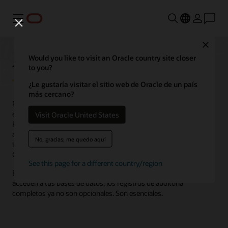
Menú
Close
Audit Vault y Database Firewall
Would you like to visit an Oracle country site closer
to you?
¿Le gustaría visitar el sitio web de Oracle de un país
más cercano?
Protege datos sensibles y simplifica el cumplimiento en todo tu
entorno de bases de datos. Oracle Audit Vault and Database
Visit Oracle United States
Firewall monitorea la actividad de las bases de datos, bloquea
ataques de inyección SQL y automatiza la generación de
No, gracias; me quedo aquí
informes de cumplimiento para bases de datos Oracle y no
Oracle en la nube o en entornos on-premises.
See this page for a different country/region
En la era de los agentes de IA y los sistemas automatizados que
acceden a tus bases de datos, los registros de auditoría
completos ya no son opcionales. Son esenciales.