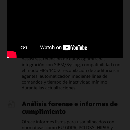
herramientas BI/SIEM para realizar análisis más
avanzados.
Gestión operativa simplificada
Ofrece gestión centralizada con seguridad
integrada, una arquitectura escalable compatible
con alta disponibilidad y recuperación ante
desastres, retención de datos optimizada,
integración con SIEM/Syslog, compatibilidad con
el modo FIPS 140-2, recopilación de auditoría sin
agentes, automatización mediante línea de
comandos y tiempo de inactividad mínimo
durante las actualizaciones.
Análisis forense e informes de
cumplimiento
Ofrece informes listos para usar alineados con
normativas como EU GDPR, PCI DSS, HIPAA y