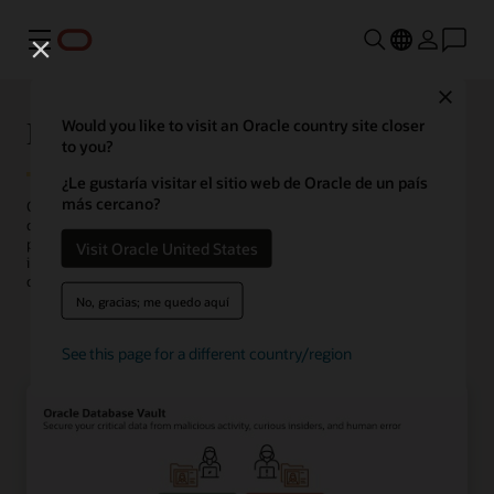
Menú
Close
Database Vault
Would you like to visit an Oracle country site closer
to you?
¿Le gustaría visitar el sitio web de Oracle de un país
más cercano?
Oracle Database Vault aplica controles de seguridad de datos
dentro de Oracle Database para limitar el acceso de usuarios
privilegiados a los datos de las aplicaciones, reduciendo amenazas
Visit Oracle United States
internas y externas mientras cumple requisitos de cumplimiento
como la separación de funciones.
No, gracias; me quedo aquí
Prueba Database Vault en LiveLabs
See this page for a different country/region