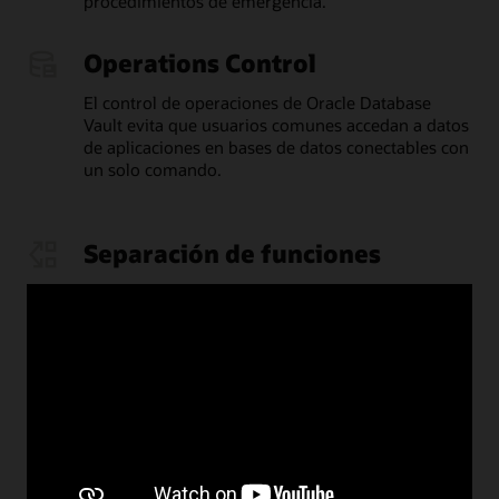
procedimientos de emergencia.
Operations Control
El control de operaciones de Oracle Database
Vault evita que usuarios comunes accedan a datos
de aplicaciones en bases de datos conectables con
un solo comando.
Separación de funciones
Operations Control evita que los usuarios
comunes accedan a datos de aplicaciones en una
base de datos conectable, para que puedan
concentrarse en tareas seguras a nivel de toda la
flota como aplicar parches, realizar respaldos,
ajustar el rendimiento y gestionar la configuración
sin ver ni modificar registros sensibles.