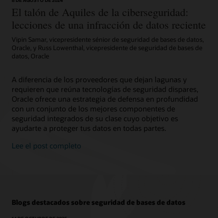
nivel empresarial disponibles para tu organización.
dominios y rutas de confianza. Realiza este taller en tu
El talón de Aquiles de la ciberseguridad:
Preguntas frecuentes sobre Oracle AI Database 26ai SQL
inquilino o agenda un horario para realizarlo gratis en
Firewall (PDF)
lecciones de una infracción de datos reciente
LiveLabs.
Suscríbete
Oracle AI Database 26ai SQL Firewall (HTML)
Vipin Samar, vicepresidente sénior de seguridad de bases de datos,
Probar ahora
Oracle, y Russ Lowenthal, vicepresidente de seguridad de bases de
Demostración: Descripción general de Oracle Database
datos, Oracle
Vault (3:09)
A diferencia de los proveedores que dejan lagunas y
requieren que reúna tecnologías de seguridad dispares,
Oracle ofrece una estrategia de defensa en profundidad
con un conjunto de los mejores componentes de
seguridad integrados de su clase cuyo objetivo es
ayudarte a proteger tus datos en todas partes.
Lee el post completo
Blogs destacados sobre seguridad de bases de datos