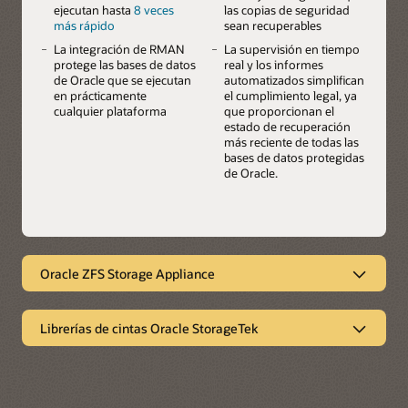
ejecutan hasta
8 veces
las copias de seguridad
más rápido
sean recuperables
La integración de RMAN
La supervisión en tiempo
protege las bases de datos
real y los informes
de Oracle que se ejecutan
automatizados simplifican
en prácticamente
el cumplimiento legal, ya
cualquier plataforma
que proporcionan el
estado de recuperación
más reciente de todas las
bases de datos protegidas
de Oracle.
Oracle ZFS Storage Appliance
Almacenamiento empresarial de alto
rendimiento, optimizado para Oracle
Librerías de cintas Oracle StorageTek
y la nube
Protección y archivo de datos fuera de
Oracle ZFS Storage Appliance es un sistema de
línea
almacenamiento empresarial de alto rendimiento,
optimizado para cargas de trabajo de Oracle e integración en
Las bibliotecas de cintas Oracle StorageTek brindan