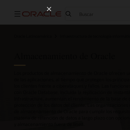
Menú
Oracle Latinoamérica
Infraestructura de tecnología informáti
Almacenamiento de Oracle
Los productos de almacenamiento de Oracle ofrecen u
de las aplicaciones, al tiempo que protegen los principa
los clientes frente a ciberataques y fallos. Las funcion
con Oracle Database, incluida la replicación de instan
Infrastructure, aumentan el rendimiento de la base de 
protección de los datos del cliente. Las organizaciones 
de almacenamiento de Oracle para cumplir los requisit
materia de retención de datos a largo plazo con opcion
y almacenamiento fuera de línea.