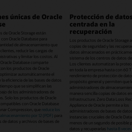
es únicas de Oracle
Protección de dato
se
centrada en la
recuperación
s de Oracle Storage están
s con Oracle Database para
Los productos de Oracle Storage a
 cantidad de almacenamiento que
copias de seguridad y las recupera
clientes, reducir las cargas de
datos almacenados en prácticamen
strativas y limitar los costos. Al
sistema de los centros de datos de
 Oracle Database comparte
Los clientes automatizan la protec
con los productos de Oracle
en toda la empresa hasta con 60 
 optimizar automáticamente el
rendimiento de protección de dato
 la eficiencia de las bases de datos
propósito general y permiten que l
l tiempo que se simplifican las
administradores de almacenamien
bajo de los administradores de
manera sencilla copias de datos en
s. Solo los productos de Oracle
Infrastructure. Zero Data Loss Re
compatibles con Oracle Database
Appliance de Oracle permite a los
mnar Compression, que
reduce los
administradores de bases de dato
e almacenamiento por 12 (PDF)
para
instancias cruciales de Oracle Dat
 de datos y archivos de bases de
menos de un segundo de posible p
datos y recuperarlas
hasta 8 veces