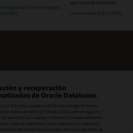
que con otras soluciones.
pción general de Oracle Intelligent
ocol (PDF)
Leer el análisis de ESG (PDF)
cción y recuperación
enamiento empresarial de alto
cción y archivo de datos fuera de
atizadas de Oracle Databases
miento, optimizado para Oracle y
be
 Loss Recovery Appliance de Oracle protege de forma
otecas de cintas Oracle StorageTek brindan almacenamiento
e las bases de datos de Oracle críticas para el negocio y
sin conexión para proteger los datos de los clientes al tiempo
S Storage Appliance es un sistema de almacenamiento
u recuperación en cualquier momento. La automatización
an acceso sencillo y automatizado para fines de
al de alto rendimiento, optimizado para cargas de trabajo de
de la copia de seguridad y la recuperación, la replicación
nto, gobernanza y preservación histórica. Las
integración en la nube. Este sistema de almacenamiento
el archivo de Oracle Cloud protegen las bases de datos de
ones utilizan bibliotecas de cintas StorageTek para
, que permite la consolidación del almacenamiento de