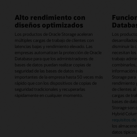
Alto rendimiento con
Funcion
diseños optimizados
Databa
Los productos de Oracle Storage aceleran
Los producto
múltiples cargas de trabajo de clientes con
desarrollado
latencias bajas y rendimiento elevado. Las
disminuir la
empresas automatizan la protección de Oracle
necesitan los 
Database para que los administradores de
trabajo admini
bases de datos puedan realizar copias de
combinarlos,
seguridad de las bases de datos más
información 
importantes de la empresa hasta 50 veces más
Storage para
rápido que con los dispositivos de copias de
rendimiento y
seguridad tradicionales y recuperarlas
de clientes a
rápidamente en cualquier momento.
cargas de tra
bases de dato
Storage son 
Hybrid Colu
requisitos d
los almacenes
datos típicos.