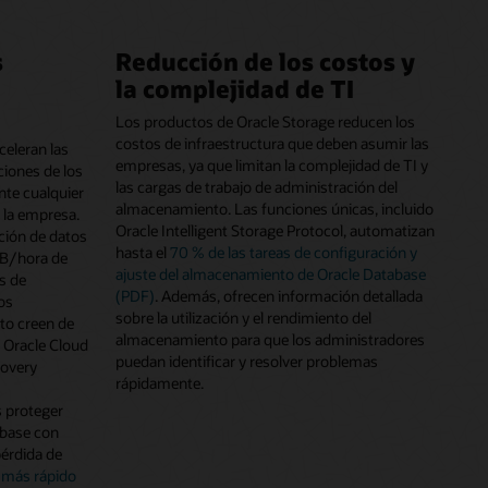
s
Reducción de los costos y
la complejidad de TI
Los productos de Oracle Storage reducen los
costos de infraestructura que deben asumir las
celeran las
empresas, ya que limitan la complejidad de TI y
ciones de los
las cargas de trabajo de administración del
te cualquier
almacenamiento. Las funciones únicas, incluido
 la empresa.
Oracle Intelligent Storage Protocol, automatizan
ción de datos
hasta el
70 % de las tareas de configuración y
TB/hora de
ajuste del almacenamiento de Oracle Database
s de
(PDF)
. Además, ofrecen información detallada
os
sobre la utilización y el rendimiento del
to creen de
almacenamiento para que los administradores
 Oracle Cloud
puedan identificar y resolver problemas
covery
rápidamente.
s proteger
abase con
érdida de
 más rápido