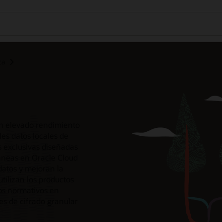
ca
n elevado rendimiento
les datos locales de
es exclusivas diseñadas
táneas en Oracle Cloud
datos y mejoran la
utilizan los productos
os normativos en
es de cifrado granular