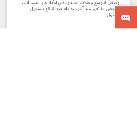
وفرص التوسع وحالات الشذوذ في الأداء عبر الحسابات،
ويلخص ما تغير منذ آخر مرة قام فيها البائع بتسجيل
الدخول.
إدارة الاشتراكات
وكيل التجديد
يساعد البائعين على أن يكونوا أكثر استباقية مع التجديدات
ويقلل من الجهد اليدوي. يراقب هذا الوكيل مخاطر هامش
الربح وسلامة العقود ويحللها، ويقدم تنبيهات وتوصيات،
ويطور موجزات تجديد تتضمن اتجاهات الاستخدام ورؤى
الربحية وتبعيات المنتجات وتوصيات البيع الرأسي.