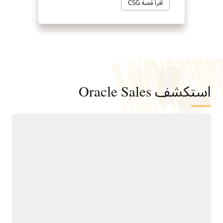
اقرأ قصة CSG
استكشف Oracle Sales
مساعدة البائعين على قضاء المزيد من
الوقت في البيع باستخدام الأتمتة
الموجهة
يُعد Sales Command
الموجه.
Center تجربة مبيعات
تزويد القادة بتوقعات في
وكيل تبرز بشكل استباقي
الوقت الفعلي لدعم قرارات
مخاطر التوجيه وإشارات
أسرع وأكثر ثقة.
العملاء وأفضل الإجراءات
التالية لمساعدة الفِرق على
ربط فرق المبيعات
اتخاذ قرارات إيرادات أسرع
والتسويق والخدمة حول
وأكثر ذكاءً.
طريقة عرض مشتركة