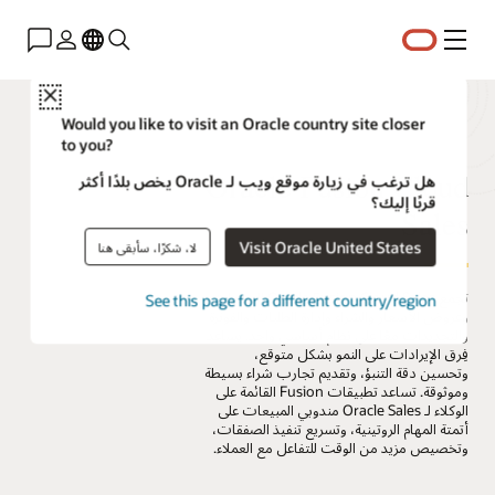
القائمة
Close
Would you like to visit an Oracle country site closer
to you?
Oracle Fusion Cloud
هل ترغب في زيارة موقع ويب لـ Oracle يخص بلدًا أكثر
قربًا إليك؟
Sales
Visit Oracle United States
لا، شكرًا، سأبقى هنا
تجمع Oracle Fusion Cloud Sales المبيعات
See this page for a different country/region
وعروض الأسعار والشراء وإدارة الطلبات والفوترة
والتجديدات معًا على نظام أساسي واحد. يساعد
فِرق الإيرادات على النمو بشكل متوقع،
وتحسين دقة التنبؤ، وتقديم تجارب شراء بسيطة
وموثوقة. تساعد تطبيقات Fusion القائمة على
الوكلاء لـ Oracle Sales مندوبي المبيعات على
أتمتة المهام الروتينية، وتسريع تنفيذ الصفقات،
وتخصيص مزيد من الوقت للتفاعل مع العملاء.