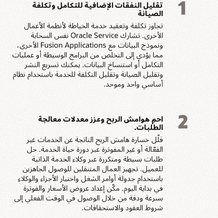
1
تقليل النفقات الإضافية للتكامل وتكلفة
الصيانة
تجاوز تكلفة وتعقيد خدمة الخياطة لأنظمة الأعمال
الأخرى. تشارك Oracle Service نفس السحابة
ونموذج البيانات مع Fusion Applications الأخرى،
مما يؤدي إلى التخلص من البرامج الوسيطة أو عمليات
التكامل أو استنساخ البيانات. يمكنك تسريع النشر
وتقليل الصيانة وتقليل التكلفة للخدمة باستخدام نظام
أساسي واحد وموحد.
2
احمِ هوامش الربح وعزز معدلات معالجة
الطلبات.
قلّل خسارة هامش الربح الناتجة عن الخدمات غير
الفعّالة أو غير المفوترة عبر دورة حياة الخدمة. حل
طلبات بسيطة ومتكررة عبر وكلاء الخدمة الذاتية
للعميل. تجهيز العمال المتنقلين للوصول الجاهزين
باستخدام جدولة أوامر الشغل واختيار الأجزاء والوكلاء
في بداية اليوم. مكّن إعداد عروض الأسعار والفوترة
بسرعة ودقة من خلال الوصول في الوقت الفعلي إلى
شروط العقود والاستحقاقات.