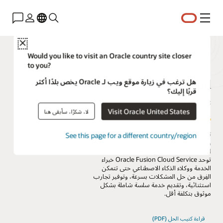
القائمة
Close
Would you like to visit an Oracle country site closer
to you?
Oracle Fusion Cloud
هل ترغب في زيارة موقع ويب لـ Oracle يخص بلدًا أكثر
قربًا إليك؟
Service
Visit Oracle United States
لا، شكرًا، سأبقى هنا
تربط الخدمة الاستثنائية كل تفاعل بين الشركة
See this page for a different country/region
وعملائها، سواء كان ذلك عبر الخدمة الذاتية
الرقمية أو مركز الاتصال أو الخدمة الميدانية.
توحد Oracle Fusion Cloud Service خبراء
الخدمة ووكلاء الذكاء الاصطناعي حتى تتمكن
الفِرق من حل المشكلات بسرعة، وتوفير تجارب
استثنائية، وتقديم خدمة سلسة شاملة بشكل
موثوق بتكلفة أقل.
قراءة كتيب الحل (PDF)