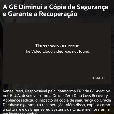
A GE Diminui a Cópia de Segurança
e Garante a Recuperação
This
is
a
modal
window.
This
There was an error
modal
can
The Video Cloud video was not found.
be
closed
Play
by
pressing
the
Escape
key
or
activating
Video
the
close
Renee Reed, Responsável pela Plataforma ERP da GE Aviation
button.
nos E.U.A. descreve como a Oracle Zero Data Loss Recovery
Appliance reduziu o impacto da cópia de segurança do Oracle
Database e garantiu a recuperação. Além disso, explica como
o software e os Engineered Systems da Oracle melhoraram a
performance global.