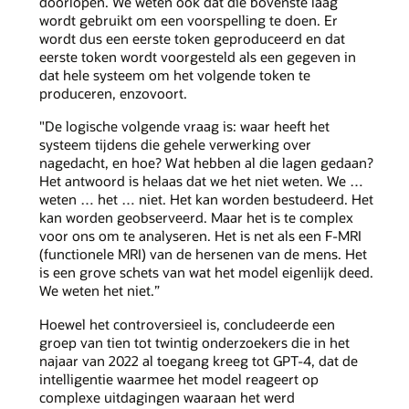
doorlopen. We weten ook dat die bovenste laag
wordt gebruikt om een voorspelling te doen. Er
wordt dus een eerste token geproduceerd en dat
eerste token wordt voorgesteld als een gegeven in
dat hele systeem om het volgende token te
produceren, enzovoort.
"De logische volgende vraag is: waar heeft het
systeem tijdens die gehele verwerking over
nagedacht, en hoe? Wat hebben al die lagen gedaan?
Het antwoord is helaas dat we het niet weten. We …
weten … het … niet. Het kan worden bestudeerd. Het
kan worden geobserveerd. Maar het is te complex
voor ons om te analyseren. Het is net als een F-MRI
(functionele MRI) van de hersenen van de mens. Het
is een grove schets van wat het model eigenlijk deed.
We weten het niet.”
Hoewel het controversieel is, concludeerde een
groep van tien tot twintig onderzoekers die in het
najaar van 2022 al toegang kreeg tot GPT-4, dat de
intelligentie waarmee het model reageert op
complexe uitdagingen waaraan het werd