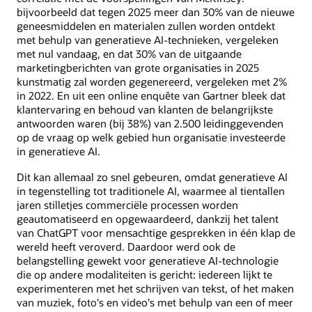
bijvoorbeeld dat tegen 2025 meer dan 30% van de nieuwe
geneesmiddelen en materialen zullen worden ontdekt
met behulp van generatieve AI-technieken, vergeleken
met nul vandaag, en dat 30% van de uitgaande
marketingberichten van grote organisaties in 2025
kunstmatig zal worden gegenereerd, vergeleken met 2%
in 2022. En uit een online enquête van Gartner bleek dat
klantervaring en behoud van klanten de belangrijkste
antwoorden waren (bij 38%) van 2.500 leidinggevenden
op de vraag op welk gebied hun organisatie investeerde
in generatieve AI.
Dit kan allemaal zo snel gebeuren, omdat generatieve AI
in tegenstelling tot traditionele AI, waarmee al tientallen
jaren stilletjes commerciële processen worden
geautomatiseerd en opgewaardeerd, dankzij het talent
van ChatGPT voor mensachtige gesprekken in één klap de
wereld heeft veroverd. Daardoor werd ook de
belangstelling gewekt voor generatieve AI-technologie
die op andere modaliteiten is gericht: iedereen lijkt te
experimenteren met het schrijven van tekst, of het maken
van muziek, foto's en video's met behulp van een of meer