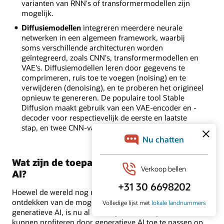
varianten van RNN's of transformermodellen zijn
mogelijk.
Diffusiemodellen
integreren meerdere neurale
netwerken in een algemeen framework, waarbij
soms verschillende architecturen worden
geïntegreerd, zoals CNN's, transformermodellen en
VAE's. Diffusiemodellen leren door gegevens te
comprimeren, ruis toe te voegen (noising) en te
verwijderen (denoising), en te proberen het origineel
opnieuw te genereren. De populaire tool Stable
Diffusion maakt gebruik van een VAE-encoder en -
decoder voor respectievelijk de eerste en laatste
stap, en twee CNN-variaties voor noising/denoising.
Wat zijn de toepassingen van generatieve
AI?
Hoewel de wereld nog maar net is begonnen met het
ontdekken van de mogelijke toepassingen van
generatieve AI, is nu al duidelijk hoe bedrijven hiervan
kunnen profiteren door generatieve AI toe te passen op