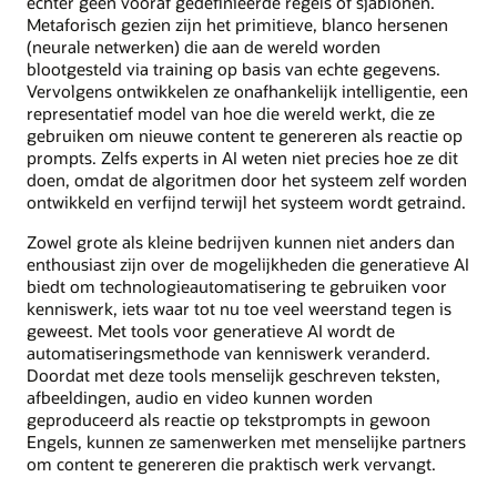
echter geen vooraf gedefinieerde regels of sjablonen.
Metaforisch gezien zijn het primitieve, blanco hersenen
(neurale netwerken) die aan de wereld worden
blootgesteld via training op basis van echte gegevens.
Vervolgens ontwikkelen ze onafhankelijk intelligentie, een
representatief model van hoe die wereld werkt, die ze
gebruiken om nieuwe content te genereren als reactie op
prompts. Zelfs experts in AI weten niet precies hoe ze dit
doen, omdat de algoritmen door het systeem zelf worden
ontwikkeld en verfijnd terwijl het systeem wordt getraind.
Zowel grote als kleine bedrijven kunnen niet anders dan
enthousiast zijn over de mogelijkheden die generatieve AI
biedt om technologieautomatisering te gebruiken voor
kenniswerk, iets waar tot nu toe veel weerstand tegen is
geweest. Met tools voor generatieve AI wordt de
automatiseringsmethode van kenniswerk veranderd.
Doordat met deze tools menselijk geschreven teksten,
afbeeldingen, audio en video kunnen worden
geproduceerd als reactie op tekstprompts in gewoon
Engels, kunnen ze samenwerken met menselijke partners
om content te genereren die praktisch werk vervangt.