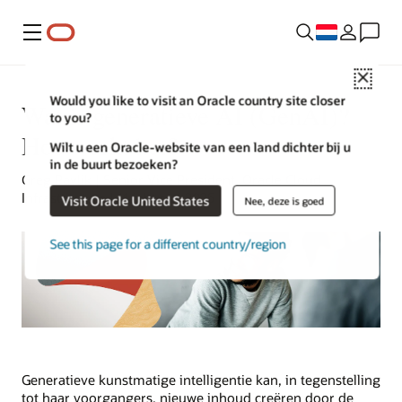
Menu
Close
Would you like to visit an Oracle country site closer
Wat is generatieve AI (GenAI)?
to you?
Hoe werkt het?
Wilt u een Oracle-website van een land dichter bij u
in de buurt bezoeken?
Greg Pavlik | Senior Vice President, Oracle Cloud
Infrastructure | 11 feburari 2025
Visit Oracle United States
Nee, deze is goed
See this page for a different country/region
Generatieve kunstmatige intelligentie kan, in tegenstelling
tot haar voorgangers, nieuwe inhoud creëren door de