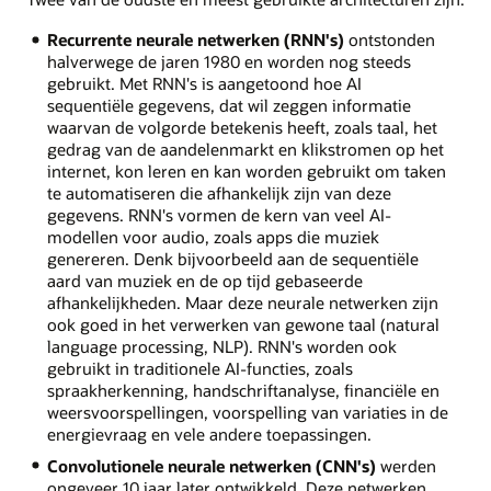
Recurrente neurale netwerken (RNN's)
ontstonden
halverwege de jaren 1980 en worden nog steeds
gebruikt. Met RNN's is aangetoond hoe AI
sequentiële gegevens, dat wil zeggen informatie
waarvan de volgorde betekenis heeft, zoals taal, het
gedrag van de aandelenmarkt en klikstromen op het
internet, kon leren en kan worden gebruikt om taken
te automatiseren die afhankelijk zijn van deze
gegevens. RNN's vormen de kern van veel AI-
modellen voor audio, zoals apps die muziek
genereren. Denk bijvoorbeeld aan de sequentiële
aard van muziek en de op tijd gebaseerde
afhankelijkheden. Maar deze neurale netwerken zijn
ook goed in het verwerken van gewone taal (natural
language processing, NLP). RNN's worden ook
gebruikt in traditionele AI-functies, zoals
spraakherkenning, handschriftanalyse, financiële en
weersvoorspellingen, voorspelling van variaties in de
energievraag en vele andere toepassingen.
Convolutionele neurale netwerken (CNN's)
werden
ongeveer 10 jaar later ontwikkeld. Deze netwerken