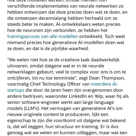
verschillende implementaties van neurale netwerken zo
hebben ontworpen dat deze precies doen wat ze doen, en
die ontwerpen decennialang hebben herhaald om ze
steeds beter te maken. AI-ontwikkelaars weten precies
hoe de neuronen zijn verbonden, ze hebben het
trainingsproces van alle modellen
ontwikkeld. Toch weet
niemand precies hoe generatieve AI-modellen doen wat
ze doen, en dat is de pijnlijke waarheid.
"We weten niet hoe ze de creatieve taak daadwerkelijk
uitvoeren, omdat datgene wat er in de neurale
netwerklagen gebeurt, veel te complex voor ons is om te
ontcijferen, tot nu toe tenminste", zegt Dean Thompson,
voormalig Chief Technology Officer van
meerdere AI-
startups
die door de jaren heen zijn overgenomen door
andere bedrijven, waaronder LinkedIn en Yelp, waar hij als
senior software-engineer werkt aan large language
models (LLM's). Het vermogen van generatieve AI's om
nieuwe originele content te produceren, lijkt een
eigenschap te zijn die voortkomt uit datgene wat bekend
is, dat wil zeggen, hun structuur en training. Er is dus
genoeg wat we weten en kunnen uitleggen, maar wat een