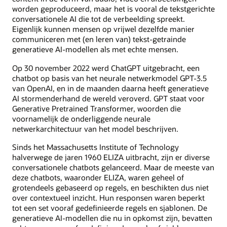
worden geproduceerd, maar het is vooral de tekstgerichte
conversationele AI die tot de verbeelding spreekt.
Eigenlijk kunnen mensen op vrijwel dezelfde manier
communiceren met (en leren van) tekst-getrainde
generatieve AI-modellen als met echte mensen.
Op 30 november 2022 werd ChatGPT uitgebracht, een
chatbot op basis van het neurale netwerkmodel GPT-3.5
van OpenAI, en in de maanden daarna heeft generatieve
AI stormenderhand de wereld veroverd. GPT staat voor
Generative Pretrained Transformer, woorden die
voornamelijk de onderliggende neurale
netwerkarchitectuur van het model beschrijven.
Sinds het Massachusetts Institute of Technology
halverwege de jaren 1960 ELIZA uitbracht, zijn er diverse
conversationele chatbots gelanceerd. Maar de meeste van
deze chatbots, waaronder ELIZA, waren geheel of
grotendeels gebaseerd op regels, en beschikten dus niet
over contextueel inzicht. Hun responsen waren beperkt
tot een set vooraf gedefinieerde regels en sjablonen. De
generatieve AI-modellen die nu in opkomst zijn, bevatten