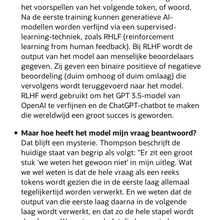
het voorspellen van het volgende token, of woord.
Na de eerste training kunnen generatieve AI-
modellen worden verfijnd via een supervised-
learning-techniek, zoals RHLF (reinforcement
learning from human feedback). Bij RLHF wordt de
output van het model aan menselijke beoordelaars
gegeven. Zij geven een binaire positieve of negatieve
beoordeling (duim omhoog of duim omlaag) die
vervolgens wordt teruggevoerd naar het model.
RLHF werd gebruikt om het GPT 3.5-model van
OpenAI te verfijnen en de ChatGPT-chatbot te maken
die wereldwijd een groot succes is geworden.
Maar hoe heeft het model mijn vraag beantwoord?
Dat blijft een mysterie. Thompson beschrijft de
huidige staat van begrip als volgt: "Er zit een groot
stuk 'we weten het gewoon niet' in mijn uitleg. Wat
we wel weten is dat de hele vraag als een reeks
tokens wordt gezien die in de eerste laag allemaal
tegelijkertijd worden verwerkt. En we weten dat de
output van die eerste laag daarna in de volgende
laag wordt verwerkt, en dat zo de hele stapel wordt