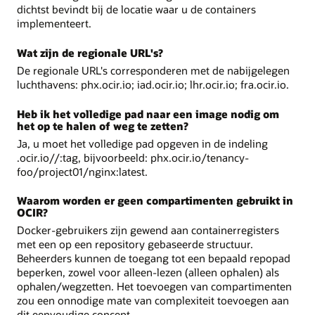
dichtst bevindt bij de locatie waar u de containers
implementeert.
Wat zijn de regionale URL's?
De regionale URL's corresponderen met de nabijgelegen
luchthavens: phx.ocir.io; iad.ocir.io; lhr.ocir.io; fra.ocir.io.
Heb ik het volledige pad naar een image nodig om
het op te halen of weg te zetten?
Ja, u moet het volledige pad opgeven in de indeling
.ocir.io//:tag, bijvoorbeeld: phx.ocir.io/tenancy-
foo/project01/nginx:latest.
Waarom worden er geen compartimenten gebruikt in
OCIR?
Docker-gebruikers zijn gewend aan containerregisters
met een op een repository gebaseerde structuur.
Beheerders kunnen de toegang tot een bepaald repopad
beperken, zowel voor alleen-lezen (alleen ophalen) als
ophalen/wegzetten. Het toevoegen van compartimenten
zou een onnodige mate van complexiteit toevoegen aan
dit eenvoudige concept.